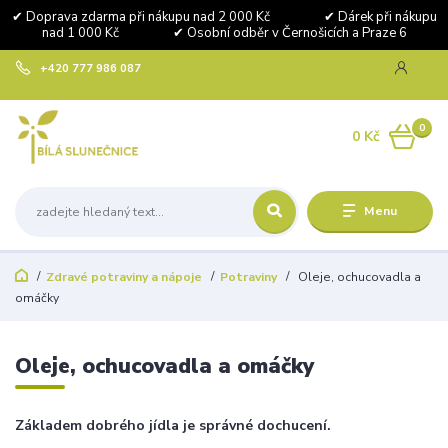
✔ Doprava zdarma při nákupu nad 2 000 Kč ✔ Dárek při nákupu
nad 1 000 Kč ✔ Osobní odběr v Černošicích a Praze 6
+420 777 986 087
0
0 Kč
Menu
Zdravé potraviny a nápoje
Potraviny
Oleje, ochucovadla a
omáčky
Oleje, ochucovadla a omáčky
Základem dobrého jídla je správné dochucení.