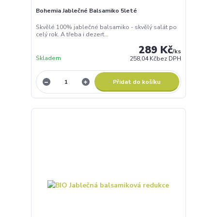
Bohemia Jablečné Balsamiko 5leté
Skvělé 100% jablečné balsamiko - skvělý salát po
celý rok. A třeba i dezert...
289 Kč
/
ks
Skladem
258,04 Kč
bez DPH
Přidat do košíku