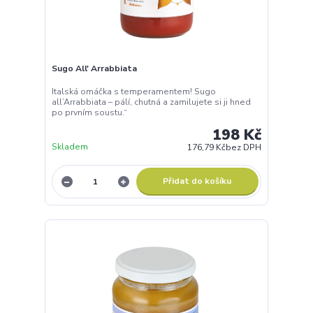
Sugo All' Arrabbiata
Italská omáčka s temperamentem! Sugo
all’Arrabbiata – pálí, chutná a zamilujete si ji hned
po prvním soustu.“
198 Kč
Skladem
176,79 Kč
bez DPH
Přidat do košíku