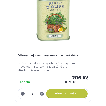
Olivový olej s rozmarýnem v plechové dóze
Extra panenský olivový olej s rozmarýnem z
Provence – intenzivní chuť a vůně pro
středomořskou kuchyni.
206 Kč
Skladem
183,93 Kč
bez DPH
Přidat do košíku