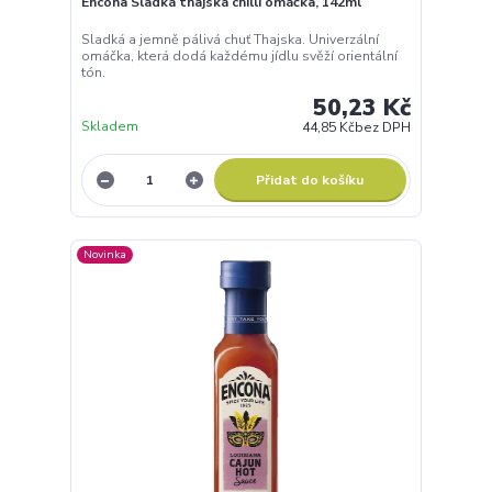
Encona Sladká thajská chilli omáčka, 142ml
Sladká a jemně pálivá chuť Thajska. Univerzální
omáčka, která dodá každému jídlu svěží orientální
tón.
50,23 Kč
Skladem
44,85 Kč
bez DPH
Přidat do košíku
Novinka