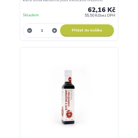
která dodá každému jídlu exotickou hřejivost.
62,16 Kč
Skladem
55,50 Kč
bez DPH
Přidat do košíku