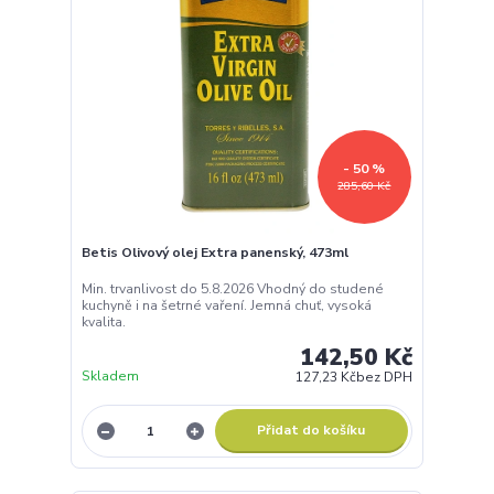
- 50 %
285,60 Kč
Betis Olivový olej Extra panenský, 473ml
Min. trvanlivost do 5.8.2026 Vhodný do studené
kuchyně i na šetrné vaření. Jemná chuť, vysoká
kvalita.
142,50 Kč
Skladem
127,23 Kč
bez DPH
Přidat do košíku