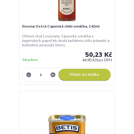
Encona Ostrá Cajunská chilli omáčka, 142ml
Ohnivá chuť Louisiany. Cajunská omáčka z
kajenských papriček dodá každému jídlu pikantní a
kořeněný americký šmrnc.
50,23 Kč
Skladem
44,85 Kč
bez DPH
Přidat do košíku