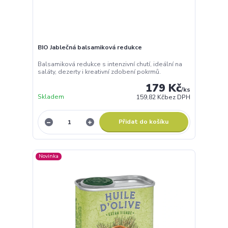
BIO Jablečná balsamiková redukce
Balsamiková redukce s intenzivní chutí, ideální na
saláty, dezerty i kreativní zdobení pokrmů.
179 Kč
/
ks
Skladem
159,82 Kč
bez DPH
Přidat do košíku
Novinka