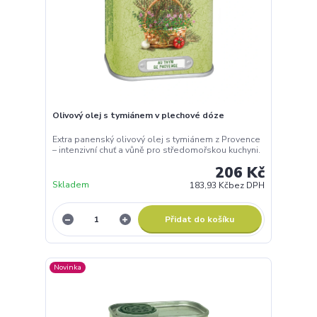
Olivový olej s tymiánem v plechové dóze
Extra panenský olivový olej s tymiánem z Provence
– intenzivní chuť a vůně pro středomořskou kuchyni.
206 Kč
Skladem
183,93 Kč
bez DPH
Přidat do košíku
Novinka