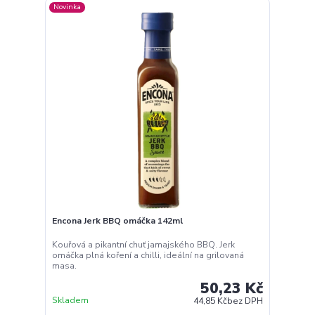
Novinka
Encona Jerk BBQ omáčka 142ml
Kouřová a pikantní chuť jamajského BBQ. Jerk
omáčka plná koření a chilli, ideální na grilovaná
masa.
50,23 Kč
Skladem
44,85 Kč
bez DPH