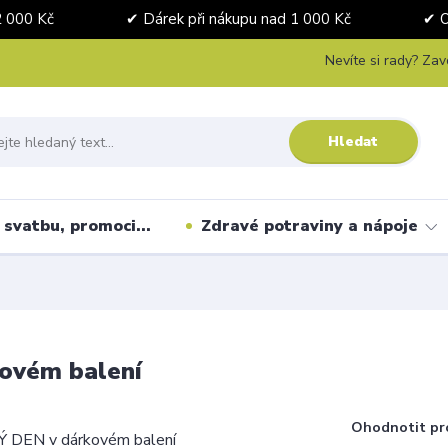
nad 2 000 Kč ✔ Dárek při nákupu nad 1 000 Kč ✔ Osobní 
Nevíte si rady? Zav
Hledat
svatbu, promoci...
Zdravé potraviny a nápoje
ovém balení
Ohodnotit pr