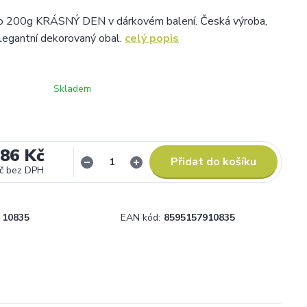
lo 200g KRÁSNÝ DEN v dárkovém balení. Česká výroba,
legantní dekorovaný obal.
celý popis
Skladem
,86 Kč
Přidat do košíku
č
bez DPH
10835
EAN kód:
8595157910835