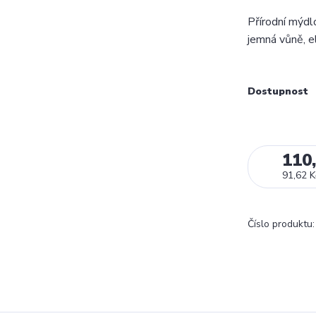
Přírodní mýd
jemná vůně, e
Dostupnost
110
91,62 K
Číslo produktu: