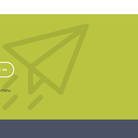
t se
tteru.