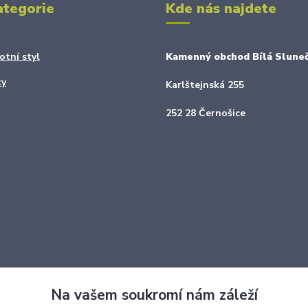
ategorie
Kde nás najdete
otní styl
Kamenný obchod Bílá Sluneč
ky
Karlštejnská 255
252 28 Černošice
Upravit sběr cookies.
Na vašem soukromí nám záleží