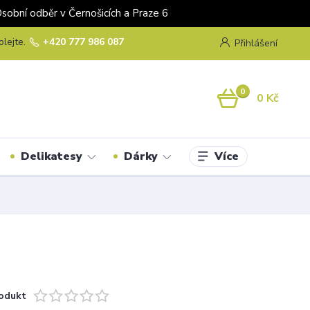
odběr v Černošicích a Praze 6
olejte.
+420 777 986 087
Přihlášení
0
0 Kč
Více
Delikatesy
Dárky
odukt