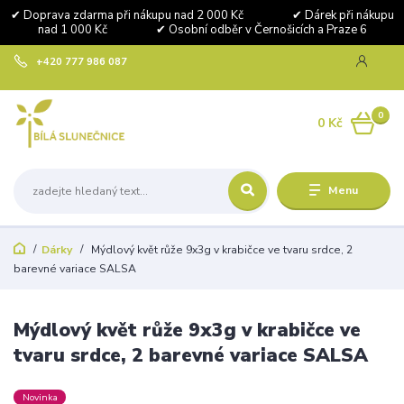
✔ Doprava zdarma při nákupu nad 2 000 Kč ✔ Dárek při nákupu
nad 1 000 Kč ✔ Osobní odběr v Černošicích a Praze 6
+420 777 986 087
0
0 Kč
Menu
Dárky
Mýdlový květ růže 9x3g v krabičce ve tvaru srdce, 2
barevné variace SALSA
Mýdlový květ růže 9x3g v krabičce ve
tvaru srdce, 2 barevné variace SALSA
Novinka