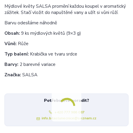
Mýdlové květy SALSA promění každou koupel v aromatický
zážitek. Stačí vložit do napuštěné vany a užít si vůni růží.
Barvu odesíláme náhodně
Obsah:
9 ks mýdlových květů (9×3 g)
Vůně:
Růže
Typ balení:
Krabička ve tvaru srdce
Barvy:
2 barevné variace
Značka:
SALSA
Potřebujete poradit?
+420 777 986 087
info.bilaslunecnice@seznam.cz