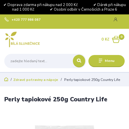
✔ Doprava zdarma při nákupu nad 2 000 Kč ✔ Dárek při nákupu
nad 1 000 Kč ✔ Osobní odběr v Černošicích a Praze 6
+420 777 986 087
0
0 Kč
Menu
Zdravé potraviny a nápoje
Perly tapiokové 250g Country Life
Perly tapiokové 250g Country Life