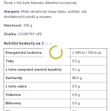
Škrob z hlíz keře Manioku (Manihot esculenta).
Alergeny:
Může obsahovat stopy lepku, arašídů, sóji,
skořápkových plodů a sezamu.
Hmotnost:
250 g
Značka:
COUNTRY LIFE
Nutriční hodnoty na 100 g
Energetická hodnota
1 485 kJ / 350 kcal
Tuky
0,5 g
z toho nasycené mastné kyseliny
0,1 g
Sacharidy
86,0 g
z toho cukry
0,5 g
Vláknina
0,9 g
Bílkoviny
0,5 g