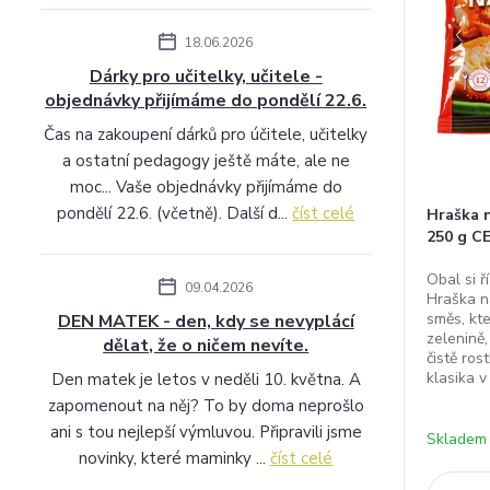
18.06.2026
Dárky pro učitelky, učitele -
objednávky přijímáme do pondělí 22.6.
Čas na zakoupení dárků pro účitele, učitelky
a ostatní pedagogy ještě máte, ale ne
moc... Vaše objednávky přijímáme do
pondělí 22.6. (včetně). Další d...
číst celé
Hraška 
250 g C
Obal si ř
09.04.2026
Hraška n
směs, kt
DEN MATEK - den, kdy se nevyplácí
zelenině,
dělat, že o ničem nevíte.
čistě ros
klasika 
Den matek je letos v neděli 10. května. A
zapomenout na něj? To by doma neprošlo
ani s tou nejlepší výmluvou. Připravili jsme
Skladem
novinky, které maminky ...
číst celé