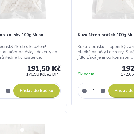
rob kousky 100g Muso
Kuzu škrob prášek 100g Mu
aponský škrob s kouzlem!
Kuzu v prášku – japonský záz
e omáčky, polévky i dezerty do
hladké omáčky i dezerty! Stačí
průhledné konzistence.
jídlo získá jemnou konzistenci
191,50 Kč
192
Skladem
170,98 Kč
bez DPH
172,05
Přidat do košíku
Přidat do