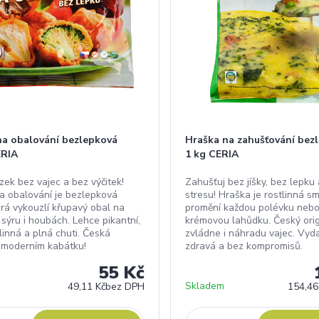
na obalování bezlepková
Hraška na zahušťování bez
ERIA
1 kg CERIA
ízek bez vajec a bez výčitek!
Zahušťuj bez jíšky, bez lepku
a obalování je bezlepková
stresu! Hraška je rostlinná sm
erá vykouzlí křupavý obal na
promění každou polévku neb
 sýru i houbách. Lehce pikantní,
krémovou lahůdku. Český origi
tlinná a plná chuti. Česká
zvládne i náhradu vajec. Vyd
v moderním kabátku!
zdravá a bez kompromisů.
55 Kč
Skladem
49,11 Kč
bez DPH
154,46