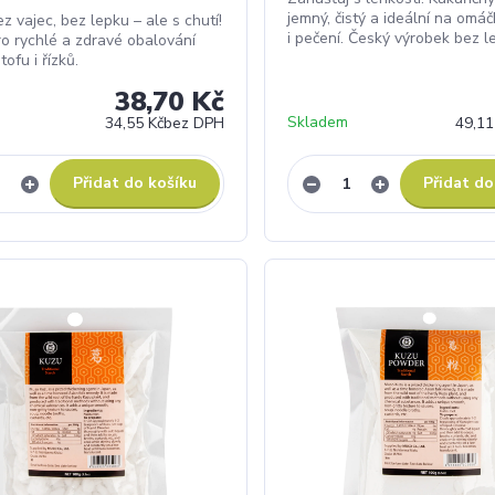
jemný, čistý a ideální na omáč
z vajec, bez lepku – ale s chutí!
i pečení. Český výrobek bez l
ro rychlé a zdravé obalování
tofu i řízků.
38,70 Kč
Skladem
34,55 Kč
bez DPH
49,11
Přidat do košíku
Přidat do