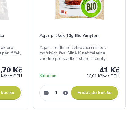
so
Agar prášek 10g Bio Amylon
rak pro
Agar – rostlinné želírovací činidlo z
 pár lžiček,
mořských řas. Silnější než želatina,
.
vhodné pro sladké i slané recepty.
,70 Kč
41 Kč
Skladem
 Kč
bez DPH
36,61 Kč
bez DPH
 košíku
Přidat do košíku