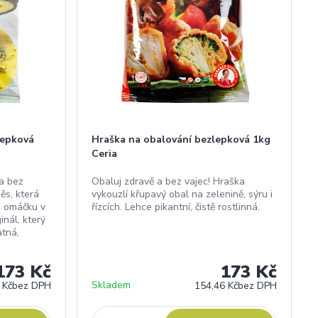
lepková
Hraška na obalování bezlepková 1kg
Ceria
 a bez
Obaluj zdravě a bez vajec! Hraška
ěs, která
vykouzlí křupavý obal na zelenině, sýru i
o omáčku v
řízcích. Lehce pikantní, čistě rostlinná.
nál, který
atná,
173 Kč
173 Kč
Skladem
 Kč
bez DPH
154,46 Kč
bez DPH