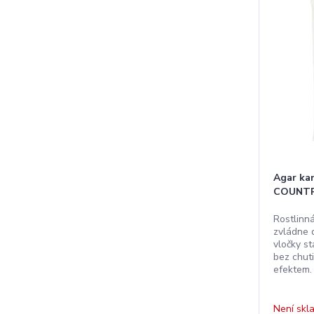
Agar ka
COUNTR
Rostlinná
zvládne d
vločky st
bez chut
efektem.
Není skl