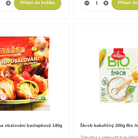
Přidat do košíku
Přidat do
na obalování bezlepková 140g
Škrob kukuřičný 200g Bio 
Zahušťuj s lehkostí! Kukuřičný