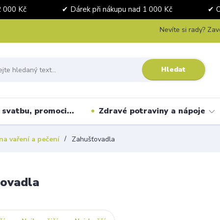
nad 2 000 Kč ✔ Dárek při nákupu nad 1 000 Kč ✔ Osobní 
Nevíte si rady? Zav
Hledat
svatbu, promoci...
Zdravé potraviny a nápoje
na vaření a pečení
Zahušťovadla
ťovadla