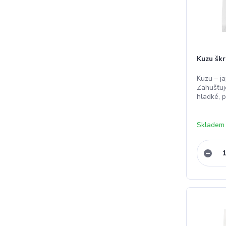
Kuzu šk
Kuzu – j
Zahušťuj
hladké, 
Skladem