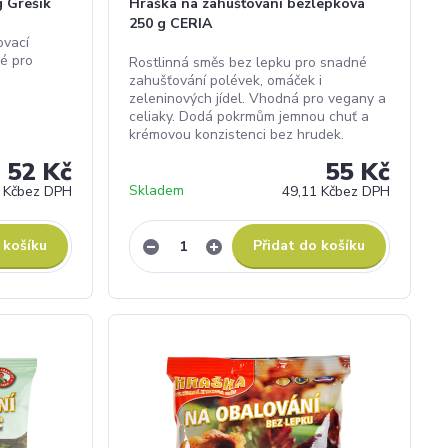
g Grešík
Hraška na zahušťování bezlepková
250 g CERIA
ovací
né pro
Rostlinná směs bez lepku pro snadné
zahušťování polévek, omáček i
zeleninových jídel. Vhodná pro vegany a
celiaky. Dodá pokrmům jemnou chuť a
krémovou konzistenci bez hrudek.
52 Kč
55 Kč
Skladem
 Kč
bez DPH
49,11 Kč
bez DPH
 košíku
Přidat do košíku