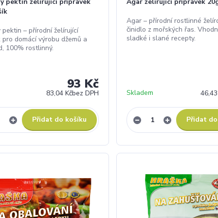
ý pektin želírující přípravek
Agar želírující přípravek 20
šík
Agar – přírodní rostlinné želír
činidlo z mořských řas. Vhod
 pektin – přírodní želírující
sladké i slané recepty.
k pro domácí výrobu džemů a
, 100% rostlinný.
93 Kč
Skladem
83,04 Kč
bez DPH
46,43
Přidat do košíku
Přidat do