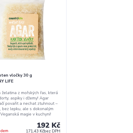
nten vločky 30 g
Y LIFE
 želatina z mořských řas, která
orty, aspiky i džemy! Agar
ačí povařit a nechat ztuhnout –
i, bez lepku, ale s dokonalým
 Veganská magie v kuchyni!
192 Kč
adem
171,43 Kč
bez DPH