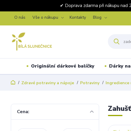
✔ Doprava zdarma při nákupu 
O nás
Vše o nákupu
Kontakty
Blog
Originální dárkové balíčky
Dárky na 
Zdravé potraviny a nápoje
Potraviny
Ingredience 
Zahuš
Cena: