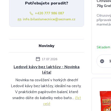
Citrusov
Potřebujete poradit?
70g Gre
+420 777 986 087
Citrusový
info.bilaslunecnice@seznam.cz
příprave
marmelád
Novinky
Skladem
17.07.2026
Ledové kávy bez laktózy - Novinka
léta!
Novinka na osvěžení v horkých dnech!
Ledové kávy bez laktózy, ideální na cesty.
V praktickém papírovém balení, které
snadno dáte do kabelky nebo bato...
číst
celé