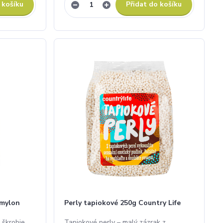
 košíku
Přidat do košíku
Amylon
Perly tapiokové 250g Country Life
 škrobje
Tapiokové perly – malý zázrak z