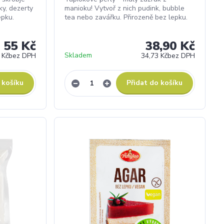
ky, dezerty
manioku! Vytvoř z nich pudink, bubble
epku.
tea nebo zavářku. Přirozeně bez lepku.
55 Kč
38,90 Kč
Skladem
 Kč
bez DPH
34,73 Kč
bez DPH
 košíku
Přidat do košíku