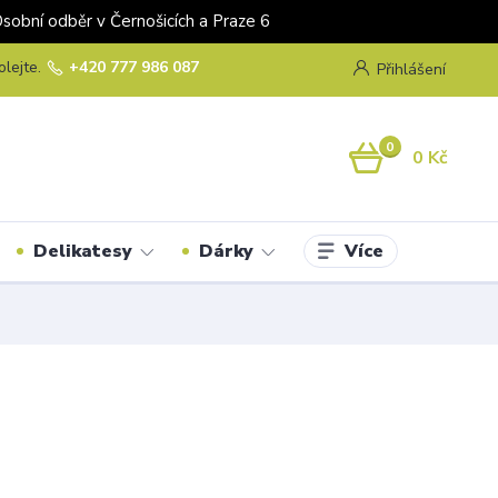
odběr v Černošicích a Praze 6
olejte.
+420 777 986 087
Přihlášení
0
0 Kč
Více
Delikatesy
Dárky