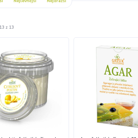
ší
Nejlevnější
Nejdražší
13 z 13