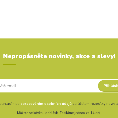
Nepropásněte novinky, akce a slevy!
Přihlási
uhlasím se
zpracováním osobních údajů
za účelem rozesílky newsle
Můžete se kdykoli odhlásit. Zasíláme jednou za 14 dní.