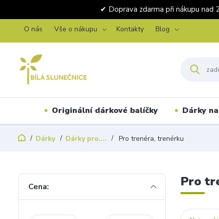
✔ Doprava zdarma při nákupu 
O nás
Vše o nákupu
Kontakty
Blog
Originální dárkové balíčky
Dárky na 
Dárky
Dárky pro....
Pro trenéra, trenérku
Pro tr
Cena: