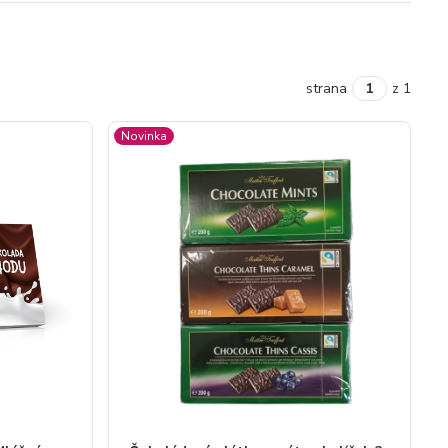
strana
z 1
Novinka