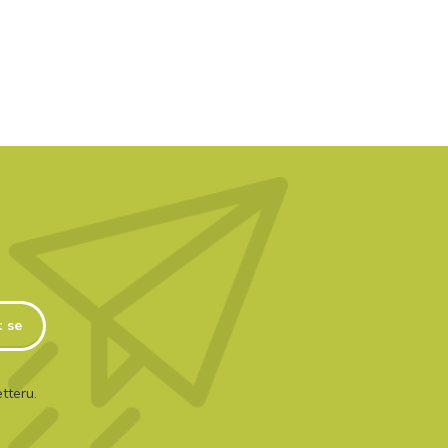
t se
tteru.