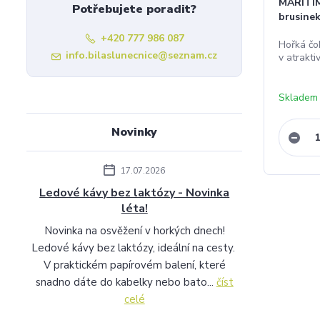
MARITIM
Potřebujete poradit?
brusinek
+420 777 986 087
Hořká čo
info.bilaslunecnice@seznam.cz
v atrakti
Skladem
Novinky
17.07.2026
Ledové kávy bez laktózy - Novinka
léta!
Novinka na osvěžení v horkých dnech!
Ledové kávy bez laktózy, ideální na cesty.
V praktickém papírovém balení, které
snadno dáte do kabelky nebo bato...
číst
celé