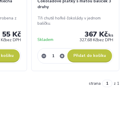
 Mléčná
Čokoládové plátky s mátou balíček 3
druhy
yrobena z
Tři chutě hořké čokolády v jednom
balíčku.
55 Kč
367 Kč
/
ks
Skladem
 Kč
bez DPH
327,68 Kč
bez DPH
 košíku
Přidat do košíku
strana
z 1