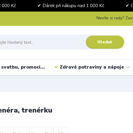
nad 2 000 Kč ✔ Dárek při nákupu nad 1 000 Kč ✔ Osobní 
Nevíte si rady? Zav
Hledat
svatbu, promoci...
Zdravé potraviny a nápoje
enéra, trenérku