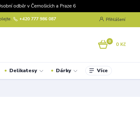
odběr v Černošicích a Praze 6
olejte.
+420 777 986 087
Přihlášení
0
0 Kč
Více
Delikatesy
Dárky