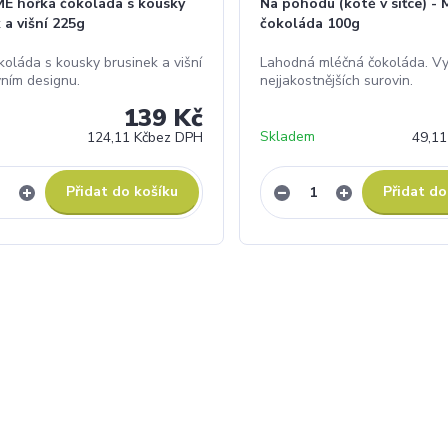
E hořká čokoláda s kousky
Na pohodu (kotě v síťce) -
 a višní 225g
čokoláda 100g
koláda s kousky brusinek a višní
Lahodná mléčná čokoláda. V
vním designu.
nejjakostnějších surovin.
139 Kč
Skladem
124,11 Kč
bez DPH
49,11
Přidat do košíku
Přidat do