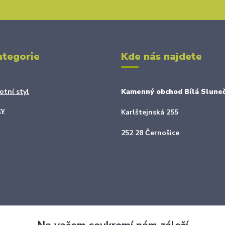
ategorie
Kde nás najdete
otní styl
Kamenný obchod Bílá Sluneč
ky
Karlštejnská 255
252 28 Černošice