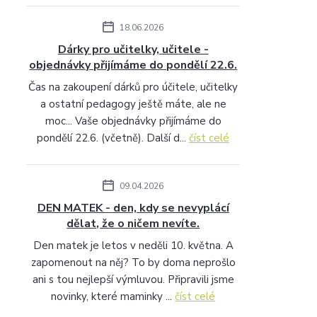
18.06.2026
Dárky pro učitelky, učitele -
objednávky přijímáme do pondělí 22.6.
Čas na zakoupení dárků pro účitele, učitelky
a ostatní pedagogy ještě máte, ale ne
moc... Vaše objednávky přijímáme do
pondělí 22.6. (včetně). Další d...
číst celé
09.04.2026
DEN MATEK - den, kdy se nevyplácí
dělat, že o ničem nevíte.
Den matek je letos v neděli 10. května. A
zapomenout na něj? To by doma neprošlo
ani s tou nejlepší výmluvou. Připravili jsme
novinky, které maminky ...
číst celé