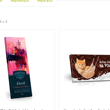
ší
Nejlevnější
Nejdražší
3 z 3