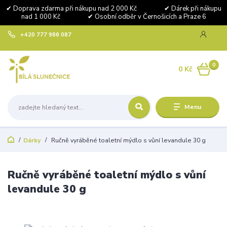
✔ Doprava zdarma při nákupu nad 2 000 Kč ✔ Dárek při nákupu
nad 1 000 Kč ✔ Osobní odběr v Černošicích a Praze 6
+420 777 986 087
0
0 Kč
Menu
Dárky
Ručně vyráběné toaletní mýdlo s vůní levandule 30 g
Ručně vyráběné toaletní mýdlo s vůní
levandule 30 g