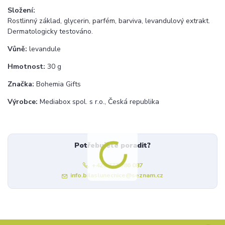
Složení:
Rostlinný základ, glycerin, parfém, barviva, levandulový extrakt.
Dermatologicky testováno.
Vůně:
levandule
Hmotnost:
30 g
Značka:
Bohemia Gifts
Výrobce:
Mediabox spol. s r.o., Česká republika
Potřebujete poradit?
+420 777 986 087
info.bilaslunecnice@seznam.cz