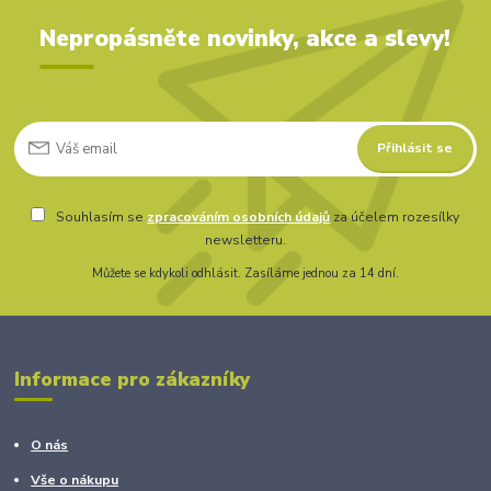
Nepropásněte novinky, akce a slevy!
Přihlásit se
Souhlasím se
zpracováním osobních údajů
za účelem rozesílky
newsletteru.
Můžete se kdykoli odhlásit. Zasíláme jednou za 14 dní.
Informace pro zákazníky
O nás
Vše o nákupu