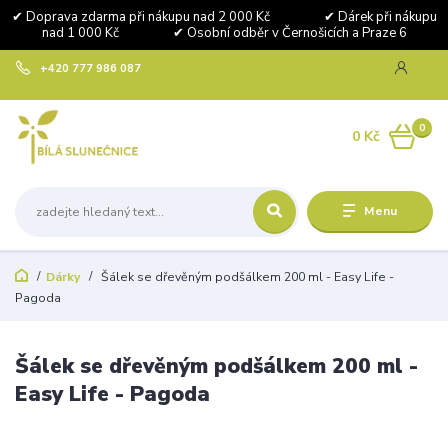
✔ Doprava zdarma při nákupu nad 2 000 Kč ✔ Dárek při nákupu
nad 1 000 Kč ✔ Osobní odběr v Černošicích a Praze 6
+420 777 986 087
0
0 Kč
Menu
Dárky
Šálek se dřevěným podšálkem 200 ml - Easy Life -
Pagoda
Šálek se dřevěným podšálkem 200 ml -
Easy Life - Pagoda