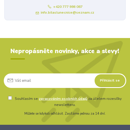
+420 777 986 087
info.bilaslunecnice@seznam.cz
Nepropásněte novinky, akce a slevy!
Přihlásit se
Souhlasím se
zpracováním osobních údajů
za účelem rozesílky
newsletteru.
Můžete se kdykoli odhlásit. Zasíláme jednou za 14 dní.