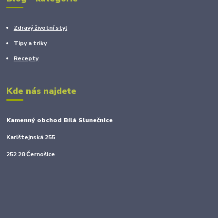
Zdravý životní styl
Tipy a triky
Recepty
Kde nás najdete
Kamenný obchod Bílá Slunečnice
Karlštejnská 255
252 28 Černošice