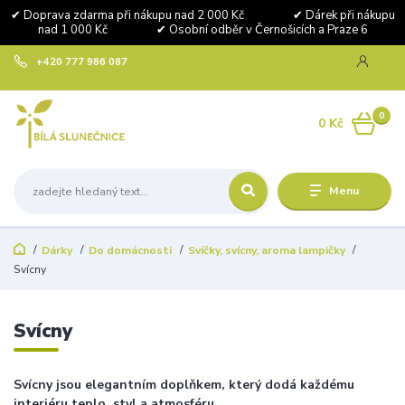
✔ Doprava zdarma při nákupu nad 2 000 Kč ✔ Dárek při nákupu
nad 1 000 Kč ✔ Osobní odběr v Černošicích a Praze 6
+420 777 986 087
0
0 Kč
Menu
Dárky
Do domácnosti
Svíčky, svícny, aroma lampičky
Svícny
Svícny
Svícny jsou elegantním doplňkem, který dodá každému
interiéru teplo, styl a atmosféru.