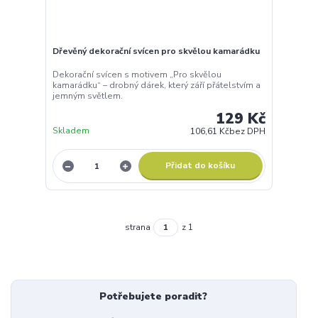
Dřevěný dekorační svícen pro skvělou kamarádku
Dekorační svícen s motivem „Pro skvělou
kamarádku“ – drobný dárek, který září přátelstvím a
jemným světlem.
129 Kč
Skladem
106,61 Kč
bez DPH
Přidat do košíku
strana
z 1
Potřebujete poradit?