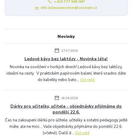
+420 777 986 087
info.bilaslunecnice@seznam.cz
Novinky
17.07.2026
Ledové kávy bez laktózy - Novinka léta!
Novinka na osvěžení v horkých dnech! Ledové kávy bez laktózy,
ideální na cesty. V praktickém papírovém balení, které snadno dáte
do kabelky nebo bato...
číst celé
18.06.2026
Dárky pro učitelky, učitele - objednávky přijímáme do
pondělí 22.6.
Čas na zakoupení dárků pro účitele, učitelky a ostatní pedagogy ještě
máte, ale ne moc... Vaše objednávky přijímáme do pondělí 22.6.
(včetně). Další d...
číst celé