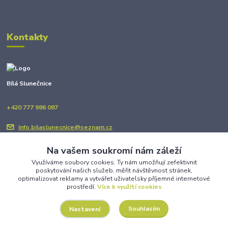
Kontakty
Bílá Slunečnice
+420 777 986 087
info.bilaslunecnice@seznam.cz
Na vašem soukromí nám záleží
Využíváme soubory cookies. Ty nám umožňují zefektivnit
poskytování našich služeb, měřit návštěvnost stránek,
optimalizovat reklamy a vytvářet uživatelsky příjemné internetové
prostředí.
Více k využití cookies
Upravit sběr cookies.
Souhlasím
Nastavení
Copyright © BÍLÁ SLUNEČNICE 2025