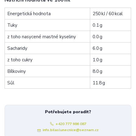
Energetická hodnota
250 kJ / 60 kcal
Tuky
0.1 g
z toho nasycené mastné kyseliny
0.0 g
Sacharidy
6.0 g
z toho cukry
1.0 g
Bílkoviny
8.0 g
Sůl
11.8 g
Potřebujete poradit?
+420 777 986 087
info.bilaslunecnice@seznam.cz