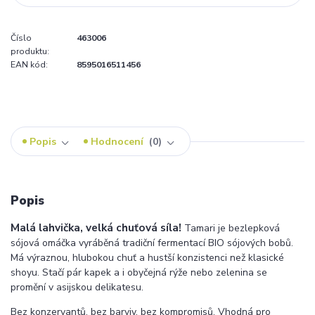
Číslo
463006
produktu:
EAN kód:
8595016511456
Popis
Hodnocení
0
Popis
Malá lahvička, velká chuťová síla!
Tamari je bezlepková
sójová omáčka vyráběná tradiční fermentací BIO sójových bobů.
Má výraznou, hlubokou chuť a hustší konzistenci než klasické
shoyu. Stačí pár kapek a i obyčejná rýže nebo zelenina se
promění v asijskou delikatesu.
Bez konzervantů, bez barviv, bez kompromisů. Vhodná pro