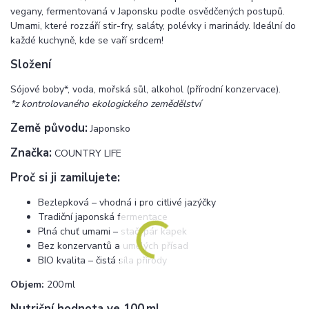
vegany, fermentovaná v Japonsku podle osvědčených postupů.
Umami, které rozzáří stir-fry, saláty, polévky i marinády. Ideální do
každé kuchyně, kde se vaří srdcem!
Složení
Sójové boby*, voda, mořská sůl, alkohol (přírodní konzervace).
*z kontrolovaného ekologického zemědělství
Země původu:
Japonsko
Značka:
COUNTRY LIFE
Proč si ji zamilujete:
Bezlepková – vhodná i pro citlivé jazýčky
Tradiční japonská fermentace
Plná chuť umami – stačí pár kapek
Bez konzervantů a umělých přísad
BIO kvalita – čistá síla přírody
Objem:
200 ml
Nutriční hodnota ve 100 ml