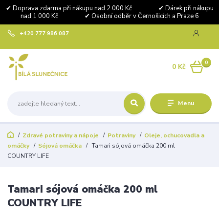
✔ Doprava zdarma při nákupu nad 2 000 Kč ✔ Dárek při nákupu
nad 1 000 Kč ✔ Osobní odběr v Černošicích a Praze 6
+420 777 986 087
0
0 Kč
Menu
Zdravé potraviny a nápoje
Potraviny
Oleje, ochucovadla a
omáčky
Sójová omáčka
Tamari sójová omáčka 200 ml
COUNTRY LIFE
Tamari sójová omáčka 200 ml
COUNTRY LIFE