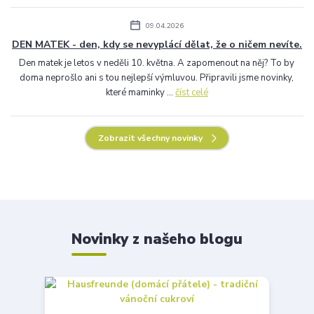
09.04.2026
DEN MATEK - den, kdy se nevyplácí dělat, že o ničem nevíte.
Den matek je letos v neděli 10. května. A zapomenout na něj? To by
doma neprošlo ani s tou nejlepší výmluvou. Připravili jsme novinky,
které maminky ...
číst celé
Zobrazit všechny novinky
Novinky z našeho blogu