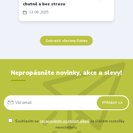
chutně a bez stresu
12
06
2025
Zobrazit všechny články
Nepropásněte novinky, akce a slevy!
Přihlásit se
Souhlasím se
zpracováním osobních údajů
za účelem rozesílky
newsletteru.