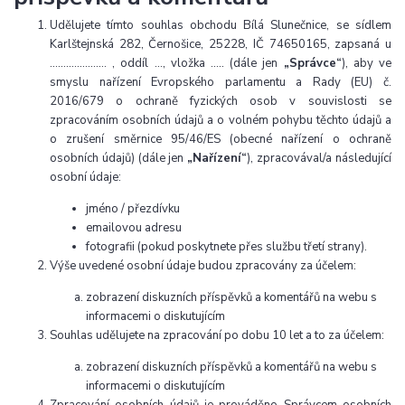
Udělujete tímto souhlas obchodu Bílá Slunečnice, se sídlem
Karlštejnská 282, Černošice, 25228, IČ 74650165, zapsaná u
………………… , oddíl …, vložka ….. (dále jen
„Správce“
), aby ve
smyslu nařízení Evropského parlamentu a Rady (EU) č.
2016/679 o ochraně fyzických osob v souvislosti se
zpracováním osobních údajů a o volném pohybu těchto údajů a
o zrušení směrnice 95/46/ES (obecné nařízení o ochraně
osobních údajů) (dále jen
„Nařízení“
), zpracovával/a následující
osobní údaje:
jméno / přezdívku
emailovou adresu
fotografii (pokud poskytnete přes službu třetí strany).
Výše uvedené osobní údaje budou zpracovány za účelem:
zobrazení diskuzních příspěvků a komentářů na webu s
informacemi o diskutujícím
Souhlas udělujete na zpracování po dobu 10 let a to za účelem:
zobrazení diskuzních příspěvků a komentářů na webu s
informacemi o diskutujícím