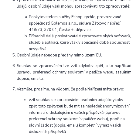
Zpracování osobních údajů je prováděno Správcem osobních
údajů, osobní údaje však mohou zpracovávat i tito zpracovatelé:
Poskytovatelem služby Eshop-rychle, provozované
společností Golemos s.r.o., sídlem Zátkovo nábřeží
448/73, 370 01, České Budějovice
Případně další poskytovatelé zpracovatelských softwarů,
služeb a aplikací, které však v současné době společnost
nevyužívá.
Osobní údaje nebudou předány mimo území EU.
Souhlas se zpracováním lze vzít kdykoliv zpět, a to například
úpravou preferencí ochrany soukromí v patičce webu, zasláním
dopisu, emailu.
Vezměte, prosíme, na vědomí, že podle Nařízení máte právo:
vzít souhlas se zpracováním osobních údajů kdykoliv
zpět, toto zpětvzetí bude mít za následek anonymizování
informací o diskutujícím u vašich příspěvků (úpravou
preferencí ochrany soukromí v patičce webu), popř. na
slovní žádost (dopis, email) kompletní výmaz vašich
diskuzních příspěvků.