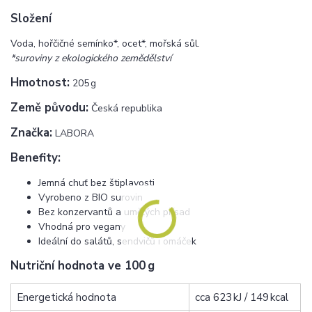
Složení
Voda, hořčičné semínko*, ocet*, mořská sůl.
*suroviny z ekologického zemědělství
Hmotnost:
205 g
Země původu:
Česká republika
Značka:
LABORA
Benefity:
Jemná chuť bez štiplavosti
Vyrobeno z BIO surovin
Bez konzervantů a umělých přísad
Vhodná pro vegany
Ideální do salátů, sendvičů i omáček
Nutriční hodnota ve 100 g
Energetická hodnota
cca 623 kJ / 149 kcal