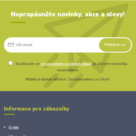
Nepropásněte novinky, akce a slevy!
Přihlásit se
Souhlasím se
zpracováním osobních údajů
za účelem rozesílky
newsletteru.
Můžete se kdykoli odhlásit. Zasíláme jednou za 14 dní.
Informace pro zákazníky
O nás