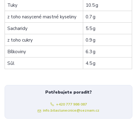
Tuky
10.5 g
z toho nasycené mastné kyseliny
0.7 g
Sacharidy
5.5 g
z toho cukry
0.9 g
Bílkoviny
6.3 g
Sůl
4.5 g
Potřebujete poradit?
+420 777 986 087
info.bilaslunecnice@seznam.cz