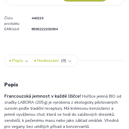
Číslo
440215
produktu:
EAN kód:
8595222202094
Popis
Hodnocení
0
Popis
Francouzská jemnost v každé lžičce!
Hořčice jemná BIO od
značky LABORA (205 g) je vyrobena z ekologicky pěstovaných
surovin podle tradiční receptury. Má krémovou konzistenci a
jemně vyváženou chuť, která se hodí do salátových dresinků,
sendvičů, k pečenému masu nebo jako základ omáček. Vhodná
pro vegany, bez umělých přísad a konzervantů.