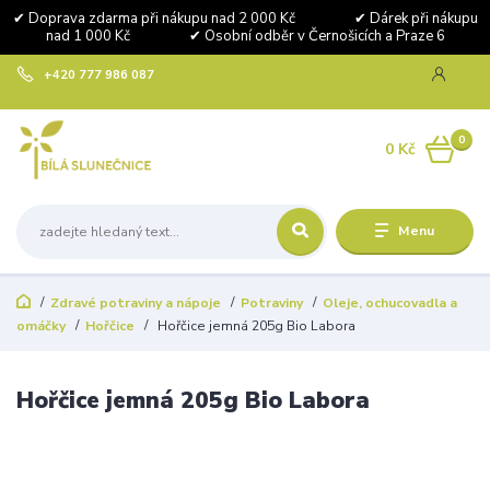
✔ Doprava zdarma při nákupu nad 2 000 Kč ✔ Dárek při nákupu
nad 1 000 Kč ✔ Osobní odběr v Černošicích a Praze 6
+420 777 986 087
0
0 Kč
Menu
Zdravé potraviny a nápoje
Potraviny
Oleje, ochucovadla a
omáčky
Hořčice
Hořčice jemná 205g Bio Labora
Hořčice jemná 205g Bio Labora