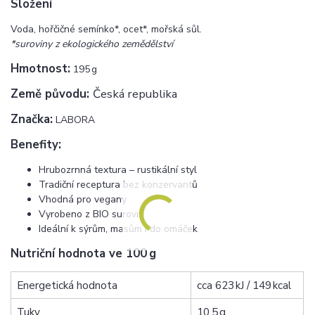
Složení
Voda, hořčičné semínko*, ocet*, mořská sůl.
*suroviny z ekologického zemědělství
Hmotnost:
195 g
Země původu:
Česká republika
Značka:
LABORA
Benefity:
Hrubozrnná textura – rustikální styl
Tradiční receptura bez konzervantů
Vhodná pro vegany
Vyrobeno z BIO surovin
Ideální k sýrům, masům i do omáček
Nutriční hodnota ve 100 g
Energetická hodnota
cca 623 kJ / 149 kcal
Tuky
10.5 g