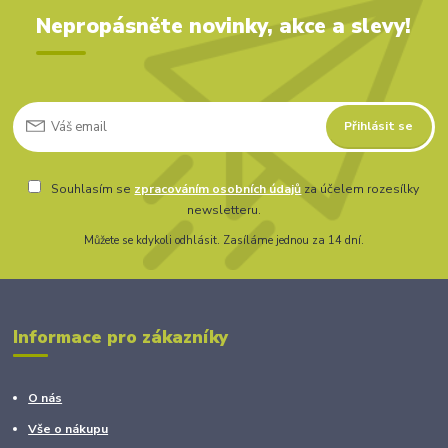
Nepropásněte novinky, akce a slevy!
Přihlásit se
Souhlasím se
zpracováním osobních údajů
za účelem rozesílky
newsletteru.
Můžete se kdykoli odhlásit. Zasíláme jednou za 14 dní.
Informace pro zákazníky
O nás
Vše o nákupu