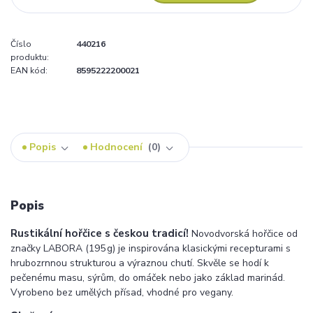
Číslo
440216
produktu:
EAN kód:
8595222200021
Popis
Hodnocení
0
Popis
Rustikální hořčice s českou tradicí!
Novodvorská hořčice od
značky LABORA (195 g) je inspirována klasickými recepturami s
hrubozrnnou strukturou a výraznou chutí. Skvěle se hodí k
pečenému masu, sýrům, do omáček nebo jako základ marinád.
Vyrobeno bez umělých přísad, vhodné pro vegany.