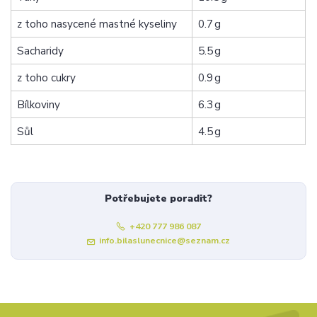
z toho nasycené mastné kyseliny
0.7 g
Sacharidy
5.5 g
z toho cukry
0.9 g
Bílkoviny
6.3 g
Sůl
4.5 g
Potřebujete poradit?
+420 777 986 087
info.bilaslunecnice@seznam.cz