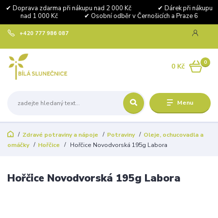
✔ Doprava zdarma při nákupu nad 2 000 Kč ✔ Dárek při nákupu
nad 1 000 Kč ✔ Osobní odběr v Černošicích a Praze 6
+420 777 986 087
0
0 Kč
Menu
Zdravé potraviny a nápoje
Potraviny
Oleje, ochucovadla a
omáčky
Hořčice
Hořčice Novodvorská 195g Labora
Hořčice Novodvorská 195g Labora