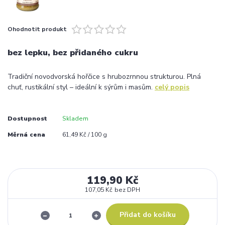
Ohodnotit produkt
bez lepku, bez přidaného cukru
Tradiční novodvorská hořčice s hrubozrnnou strukturou. Plná
chuť, rustikální styl – ideální k sýrům i masům.
celý popis
Dostupnost
Skladem
Měrná cena
61,49 Kč / 100 g
119,90 Kč
107,05 Kč
bez DPH
Přidat do košíku