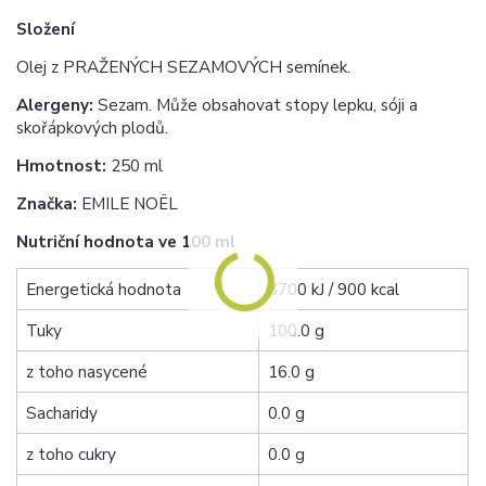
Složení
Olej z PRAŽENÝCH SEZAMOVÝCH semínek.
Alergeny:
Sezam. Může obsahovat stopy lepku, sóji a
skořápkových plodů.
Hmotnost:
250 ml
Značka:
EMILE NOËL
Nutriční hodnota ve 100 ml
Energetická hodnota
3700 kJ / 900 kcal
Tuky
100.0 g
z toho nasycené
16.0 g
Sacharidy
0.0 g
z toho cukry
0.0 g