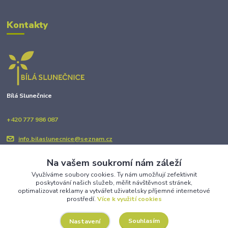
Kontakty
Bílá Slunečnice
+420 777 986 087
info.bilaslunecnice@seznam.cz
Na vašem soukromí nám záleží
Využíváme soubory cookies. Ty nám umožňují zefektivnit
poskytování našich služeb, měřit návštěvnost stránek,
optimalizovat reklamy a vytvářet uživatelsky příjemné internetové
prostředí.
Více k využití cookies
Upravit sběr cookies.
Souhlasím
Nastavení