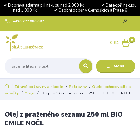
✔ Doprava zdarma při nákupu nad 2 000 Kč ✔ Dárek při nákupu
nad 1 000 Kč ✔ Osobní odběr v Černošicích a Praze 6
+420 777 986 087
0
0 Kč
Menu
Zdravé potraviny a nápoje
Potraviny
Oleje, ochucovadla a
omáčky
Oleje
Olej z praženého sezamu 250 ml BIO EMILE NOËL
Olej z praženého sezamu 250 ml BIO
EMILE NOËL