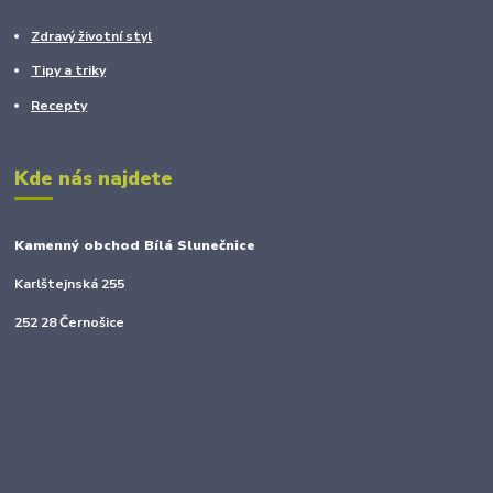
Zdravý životní styl
Tipy a triky
Recepty
Kde nás najdete
Kamenný obchod Bílá Slunečnice
Karlštejnská 255
252 28 Černošice