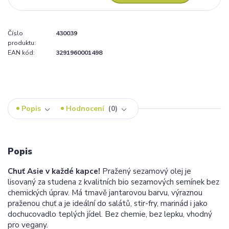
Číslo
430039
produktu:
EAN kód:
3291960001498
Popis
Hodnocení
0
Popis
Chuť Asie v každé kapce!
Pražený sezamový olej je
lisovaný za studena z kvalitních bio sezamových semínek bez
chemických úprav. Má tmavě jantarovou barvu, výraznou
praženou chuť a je ideální do salátů, stir-fry, marinád i jako
dochucovadlo teplých jídel. Bez chemie, bez lepku, vhodný
pro vegany.