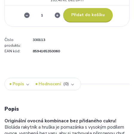
103,48 Kč
bez DPH
Přidat do košíku
Číslo
330113
produktu:
EAN kód:
8594165350060
Popis
Hodnocení
0
Popis
Originální ovocná kombinace bez přidaného cukru!
Bioláda rakytník a hruška je pomazánka s vysokým podílem
ovoce, vyrobená bez varu, aby si zachovala přirozenou chuť.