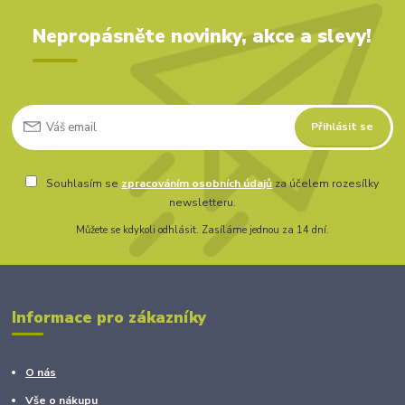
Nepropásněte novinky, akce a slevy!
Přihlásit se
Souhlasím se
zpracováním osobních údajů
za účelem rozesílky
newsletteru.
Můžete se kdykoli odhlásit. Zasíláme jednou za 14 dní.
Informace pro zákazníky
O nás
Vše o nákupu