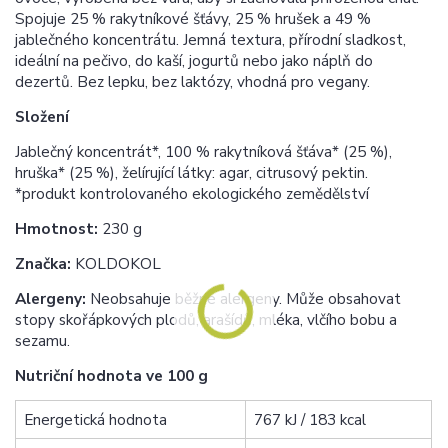
Spojuje 25 % rakytníkové šťávy, 25 % hrušek a 49 %
jablečného koncentrátu. Jemná textura, přírodní sladkost,
ideální na pečivo, do kaší, jogurtů nebo jako náplň do
dezertů. Bez lepku, bez laktózy, vhodná pro vegany.
Složení
Jablečný koncentrát*, 100 % rakytníková šťáva* (25 %),
hruška* (25 %), želírující látky: agar, citrusový pektin.
*produkt kontrolovaného ekologického zemědělství
Hmotnost:
230 g
Značka:
KOLDOKOL
Alergeny:
Neobsahuje běžné alergeny. Může obsahovat
stopy skořápkových plodů, arašídů, mléka, vlčího bobu a
sezamu.
Nutriční hodnota ve 100 g
Energetická hodnota
767 kJ / 183 kcal