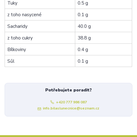
Tuky
0.5 g
z toho nasycené
0.1 g
Sacharidy
40.0 g
z toho cukry
38.8 g
Bílkoviny
0.4 g
Sůl
0.1 g
Potřebujete poradit?
+420 777 986 087
info.bilaslunecnice@seznam.cz