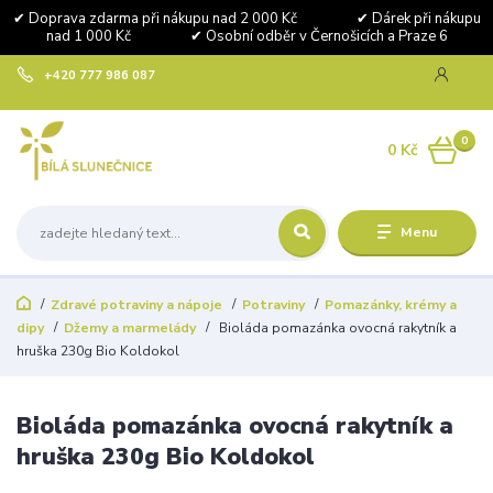
✔ Doprava zdarma při nákupu nad 2 000 Kč ✔ Dárek při nákupu
nad 1 000 Kč ✔ Osobní odběr v Černošicích a Praze 6
+420 777 986 087
0
0 Kč
Menu
Zdravé potraviny a nápoje
Potraviny
Pomazánky, krémy a
dipy
Džemy a marmelády
Bioláda pomazánka ovocná rakytník a
hruška 230g Bio Koldokol
Bioláda pomazánka ovocná rakytník a
hruška 230g Bio Koldokol