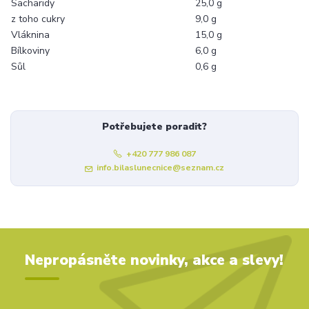
Sacharidy
25,0 g
z toho cukry
9,0 g
Vláknina
15,0 g
Bílkoviny
6,0 g
Sůl
0,6 g
Potřebujete poradit?
+420 777 986 087
info.bilaslunecnice@seznam.cz
Nepropásněte novinky, akce a slevy!