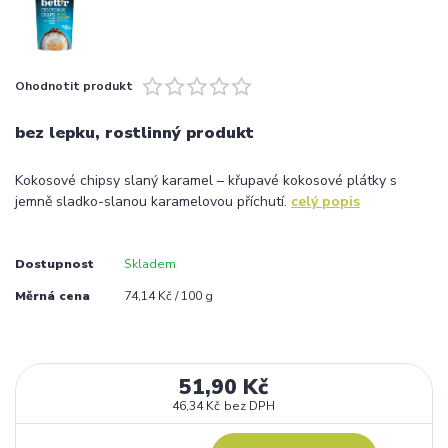
Ohodnotit produkt
bez lepku, rostlinný produkt
Kokosové chipsy slaný karamel – křupavé kokosové plátky s
jemně sladko-slanou karamelovou příchutí.
celý popis
Dostupnost
Skladem
Měrná cena
74,14 Kč / 100 g
51,90 Kč
46,34 Kč
bez DPH