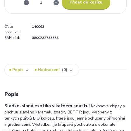
Přidat do košíku
Číslo
140063
produktu:
EAN kód:
3800232733335
Popis
Hodnocení
0
Popis
Sladko-slaná exotika v každém soustu!
Kokosové chipsy s
příchutí slaného karamelu značky BETT'R jsou vyrobeny z
tenkých plátků BIO kokosu, které jsou jemně ochuceny přírodními
ingrediencemi. Výsledkem je křupavá pochoutka s dokonale
vyváženou chutí – sladká, slaná a lehce karamelová. Skvělé jako