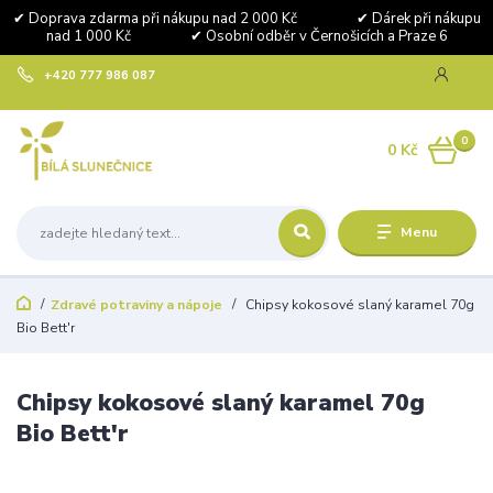
✔ Doprava zdarma při nákupu nad 2 000 Kč ✔ Dárek při nákupu
nad 1 000 Kč ✔ Osobní odběr v Černošicích a Praze 6
+420 777 986 087
0
0 Kč
Menu
Zdravé potraviny a nápoje
Chipsy kokosové slaný karamel 70g
Bio Bett'r
Chipsy kokosové slaný karamel 70g
Bio Bett'r