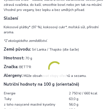
zdravá svačinka, do kaší, smoothie bowl nebo jen tak na mlsání.
Vhodné pro vegany, bez lepku a bez umělých přísad.
Složení
Kokosové plátky* (97 %), kokosový cukr*, mořská sůl, přírodní
aroma.
*Z ekologického zemědělství.
Země původu:
Srí Lanka / Thajsko (dle šarže)
Hmotnost:
70 g
Značka:
BETT'R
Alergeny:
Může obsahovat stopy ořechů a sezamu.
Nutriční hodnoty na 100 g (orientačně)
Energie
2 750 kJ / 660 kcal
Tuky
63,0 g
z toho nasycené mastné kyseliny
56,0 g