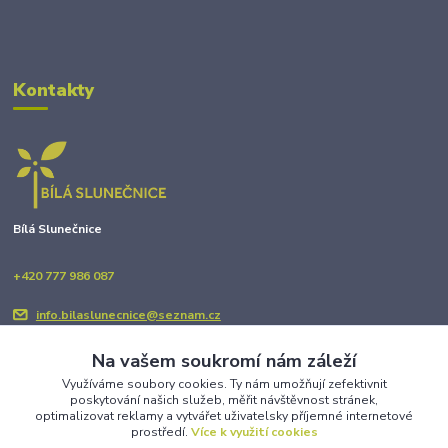
Kontakty
Bílá Slunečnice
+420 777 986 087
info.bilaslunecnice@seznam.cz
Na vašem soukromí nám záleží
Využíváme soubory cookies. Ty nám umožňují zefektivnit
poskytování našich služeb, měřit návštěvnost stránek,
optimalizovat reklamy a vytvářet uživatelsky příjemné internetové
prostředí.
Více k využití cookies