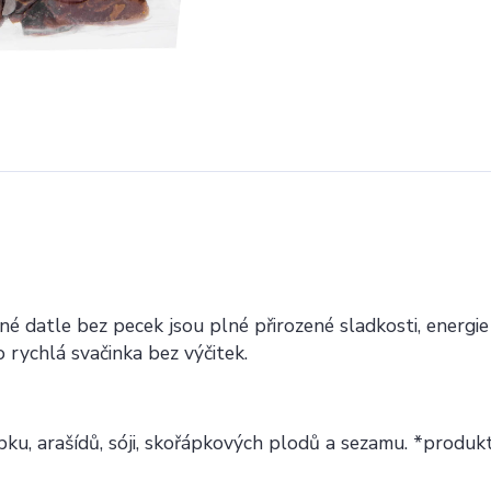
é datle bez pecek jsou plné přirozené sladkosti, energie
o rychlá svačinka bez výčitek.
u, arašídů, sóji, skořápkových plodů a sezamu. *produk