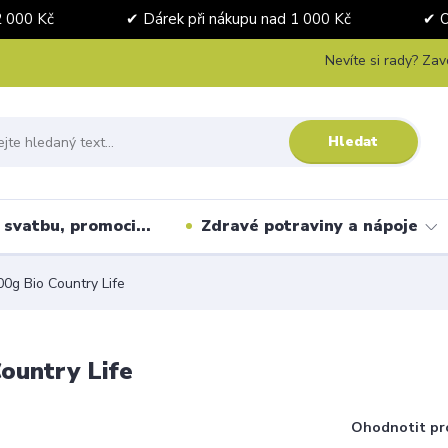
nad 2 000 Kč ✔ Dárek při nákupu nad 1 000 Kč ✔ Osobní 
Nevíte si rady? Zav
Hledat
svatbu, promoci...
Zdravé potraviny a nápoje
0g Bio Country Life
ountry Life
Ohodnotit pr