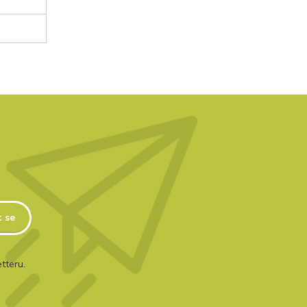
t se
tteru.