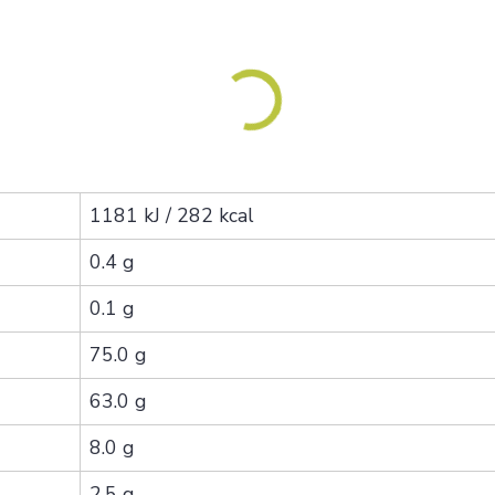
1181 kJ / 282 kcal
0.4 g
0.1 g
75.0 g
63.0 g
8.0 g
2.5 g