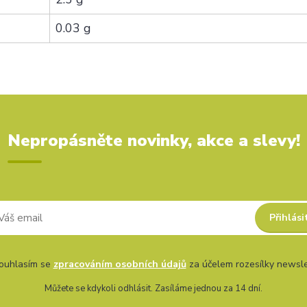
0.03 g
Nepropásněte novinky, akce a slevy!
Přihlási
uhlasím se
zpracováním osobních údajů
za účelem rozesílky newsle
Můžete se kdykoli odhlásit. Zasíláme jednou za 14 dní.