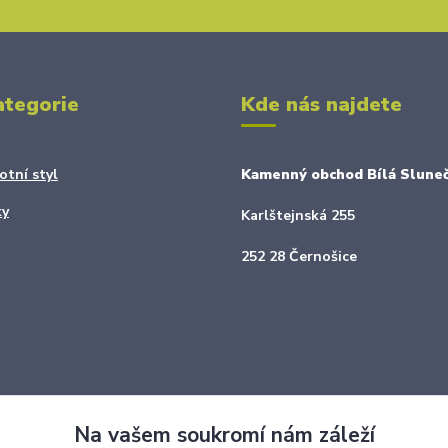
ategorie
Kde nás najdete
otní styl
Kamenný obchod Bílá Sluneč
ky
Karlštejnská 255
252 28 Černošice
Na vašem soukromí nám záleží