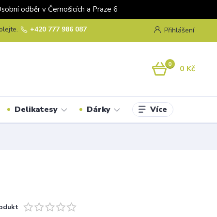
odběr v Černošicích a Praze 6
olejte.
+420 777 986 087
Přihlášení
0
0 Kč
Více
Delikatesy
Dárky
odukt