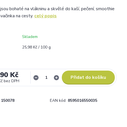
jsou bohaté na vlákninu a skvělé do kaší, pečení, smoothie
 svačinka na cesty.
celý popis
Skladem
25,98 Kč / 100 g
,90 Kč
Přidat do košíku
Kč
bez DPH
150078
EAN kód:
8595016550035