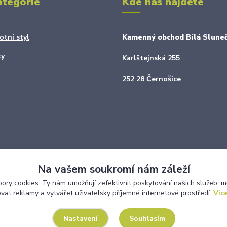
ategorie
Kde nás najdete
otní styl
Kamenný obchod Bílá Sluneč
ky
Karlštejnská 255
252 28 Černošice
Na vašem soukromí nám záleží
ry cookies. Ty nám umožňují zefektivnit poskytování našich služeb, m
ovat reklamy a vytvářet uživatelsky příjemné internetové prostředí.
Více
Upravit sběr cookies.
Souhlasím
Nastavení