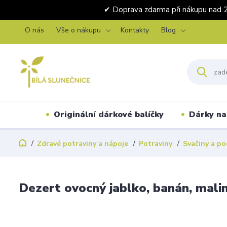
✔ Doprava zdarma při nákupu 
O nás
Vše o nákupu
Kontakty
Blog
Originální dárkové balíčky
Dárky na 
Zdravé potraviny a nápoje
Potraviny
Svačiny a po
Dezert ovocný jablko, banán, mali