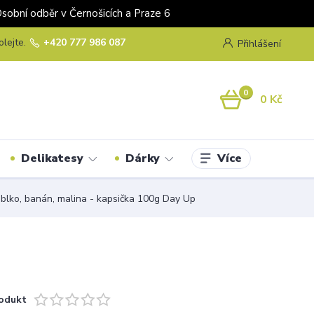
odběr v Černošicích a Praze 6
olejte.
+420 777 986 087
Přihlášení
0
0 Kč
Více
Delikatesy
Dárky
blko, banán, malina - kapsička 100g Day Up
odukt