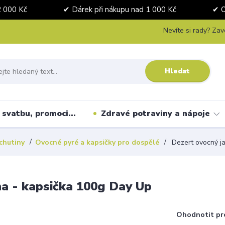
nad 2 000 Kč ✔ Dárek při nákupu nad 1 000 Kč ✔ Osobní 
Nevíte si rady? Zav
Hledat
svatbu, promoci...
Zdravé potraviny a nápoje
chutiny
Ovocné pyré a kapsičky pro dospělé
Dezert ovocný ja
na - kapsička 100g Day Up
Ohodnotit pr