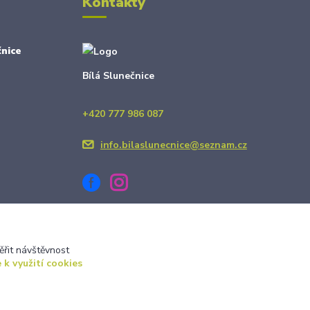
Kontakty
nice
Bílá Slunečnice
+420 777 986 087
info.bilaslunecnice@seznam.cz
ěřit návštěvnost
 k využití cookies