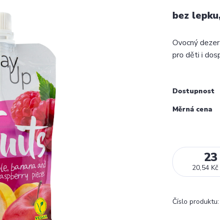
bez lepku
Ovocný dezert
pro děti i dos
Dostupnost
Měrná cena
23
20,54 Kč
Číslo produktu: