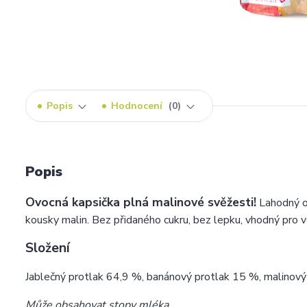
Popis
Hodnocení
0
Popis
Ovocná kapsička plná malinové svěžesti!
Lahodný o
kousky malin. Bez přidaného cukru, bez lepku, vhodný pro ve
Složení
Jablečný protlak 64,9 %, banánový protlak 15 %, malinový
Může obsahovat stopy mléka.