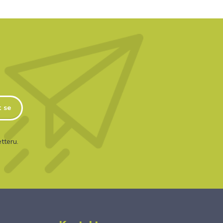
t se
tteru.