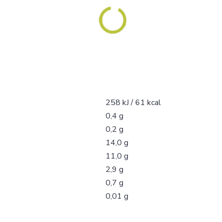
258 kJ / 61 kcal
0,4 g
0,2 g
14,0 g
11,0 g
2,9 g
0,7 g
0,01 g