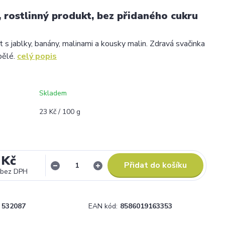
, rostlinný produkt, bez přidaného cukru
 s jablky, banány, malinami a kousky malin. Zdravá svačinka
pělé.
celý popis
Skladem
23 Kč / 100 g
 Kč
Přidat do košíku
bez DPH
532087
EAN kód:
8586019163353