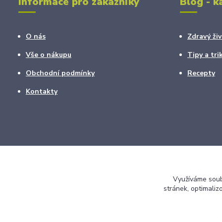
Informace pro zákazníky
Blog - k
O nás
Zdravý živ
Vše o nákupu
Tipy a tri
Obchodní podmínky
Recepty
Kontakty
Využíváme soubo
stránek, optimaliz