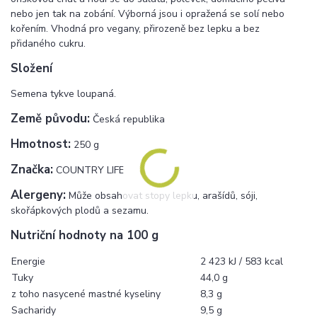
nebo jen tak na zobání. Výborná jsou i opražená se solí nebo
kořením. Vhodná pro vegany, přirozeně bez lepku a bez
přidaného cukru.
Složení
Semena tykve loupaná.
Země původu:
Česká republika
Hmotnost:
250 g
Značka:
COUNTRY LIFE
Alergeny:
Může obsahovat stopy lepku, arašídů, sóji,
skořápkových plodů a sezamu.
Nutriční hodnoty na 100 g
Energie
2 423 kJ / 583 kcal
Tuky
44,0 g
z toho nasycené mastné kyseliny
8,3 g
Sacharidy
9,5 g