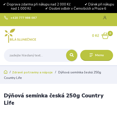
✔ Doprava zdarma při nákupu nad 2 000 Kč ✔ Dárek při nákupu
nad 1 000 Kč ✔ Osobní odběr v Černošicích a Praze 6
+420 777 986 087
0
0 Kč
Menu
Zdravé potraviny a nápoje
Dýňová semínka česká 250g
Country Life
Dýňová semínka česká 250g Country
Life