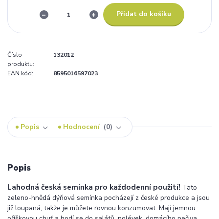
Přidat do košíku
Číslo
132012
produktu:
EAN kód:
8595016597023
Popis
Hodnocení
0
Popis
Lahodná česká semínka pro každodenní použití!
Tato
zeleno-hnědá dýňová semínka pocházejí z české produkce a jsou
již loupaná, takže je můžete rovnou konzumovat. Mají jemnou
oříškovou chuť a hodí se do salátů, polévek, domácího pečiva