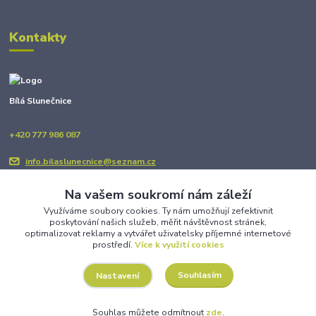
Kontakty
Bílá Slunečnice
+420 777 986 087
info.bilaslunecnice@seznam.cz
Na vašem soukromí nám záleží
Využíváme soubory cookies. Ty nám umožňují zefektivnit
poskytování našich služeb, měřit návštěvnost stránek,
optimalizovat reklamy a vytvářet uživatelsky příjemné internetové
prostředí.
Více k využití cookies
Upravit sběr cookies.
Souhlasím
Nastavení
Copyright © BÍLÁ SLUNEČNICE 2025
Souhlas můžete odmítnout
zde
.