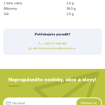
z toho cukry
1,4 g
Bílkoviny
36,0 g
Sůl
2,0 g
Potřebujete poradit?
+420 777 986 087
info.bilaslunecnice@seznam.cz
Nepropásněte novinky, akce a slevy!
Přihlásit se