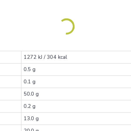
1272 kJ / 304 kcal
0.5 g
0.1 g
50.0 g
0.2 g
13.0 g
20.0 g