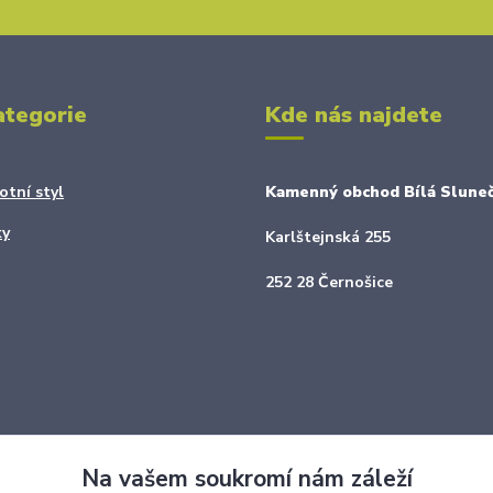
ategorie
Kde nás najdete
otní styl
Kamenný obchod Bílá Sluneč
ky
Karlštejnská 255
252 28 Černošice
Na vašem soukromí nám záleží