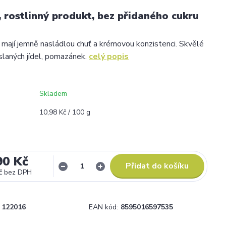
, rostlinný produkt, bez přidaného cukru
 mají jemně nasládlou chuť a krémovou konzistenci. Skvělé
 slaných jídel, pomazánek.
celý popis
Skladem
10,98 Kč / 100 g
90 Kč
Přidat do košíku
č
bez DPH
122016
EAN kód:
8595016597535