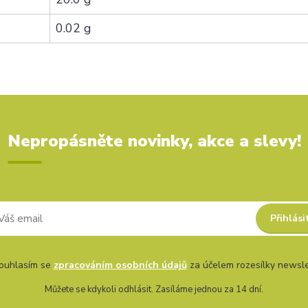
0.02 g
Nepropásněte novinky, akce a slevy!
Přihlási
uhlasím se
zpracováním osobních údajů
za účelem rozesílky newsle
Můžete se kdykoli odhlásit. Zasíláme jednou za 14 dní.