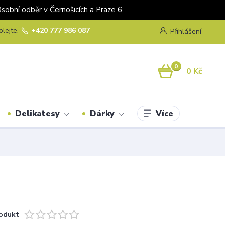
odběr v Černošicích a Praze 6
olejte.
+420 777 986 087
Přihlášení
0
0 Kč
Více
Delikatesy
Dárky
odukt