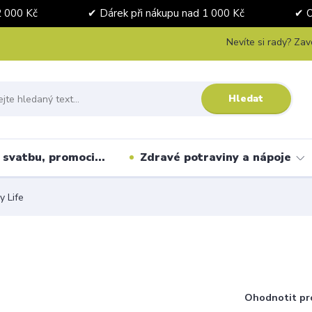
nad 2 000 Kč ✔ Dárek při nákupu nad 1 000 Kč ✔ Osobní 
Nevíte si rady? Zav
Hledat
svatbu, promoci...
Zdravé potraviny a nápoje
y Life
Ohodnotit pr