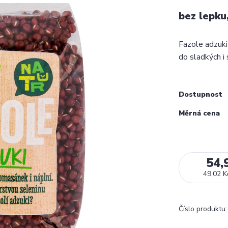
bez lepku
Fazole adzuki
do sladkých i
Dostupnost
Měrná cena
54,
49,02 K
Číslo produktu: