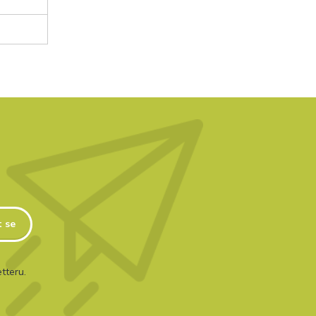
t se
tteru.