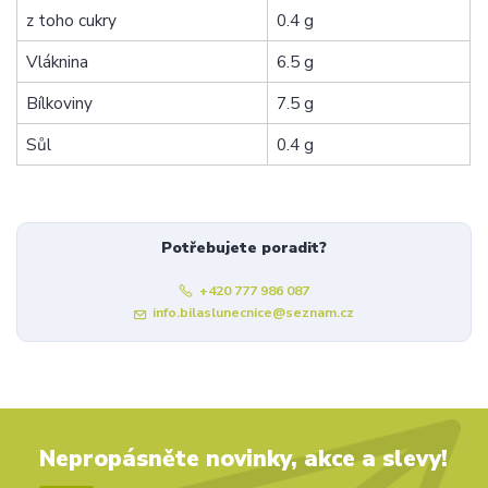
z toho cukry
0.4 g
Vláknina
6.5 g
Bílkoviny
7.5 g
Sůl
0.4 g
Potřebujete poradit?
+420 777 986 087
info.bilaslunecnice@seznam.cz
Nepropásněte novinky, akce a slevy!