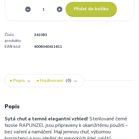
Přidat do košíku
Číslo
341083
produktu:
EAN kód:
4006040411611
Popis
Hodnocení
0
Popis
Sytá chuť a temně elegantní vzhled!
Sterilované černé
fazole RAPUNZEL jsou připraveny k okamžitému použití –
bez vaření a namáčení. Mají jemnou chuť, výbornou
konzistenci a jsou ideální do mexických jídel, salátů,