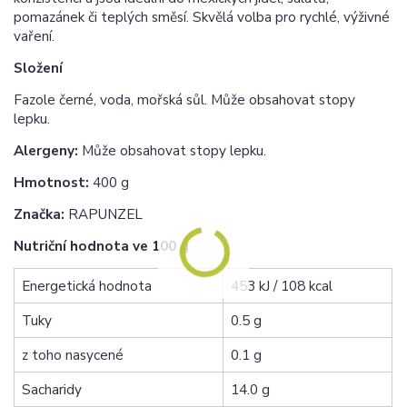
pomazánek či teplých směsí. Skvělá volba pro rychlé, výživné
vaření.
Složení
Fazole černé, voda, mořská sůl. Může obsahovat stopy
lepku.
Alergeny:
Může obsahovat stopy lepku.
Hmotnost:
400 g
Značka:
RAPUNZEL
Nutriční hodnota ve 100 g
Energetická hodnota
453 kJ / 108 kcal
Tuky
0.5 g
z toho nasycené
0.1 g
Sacharidy
14.0 g