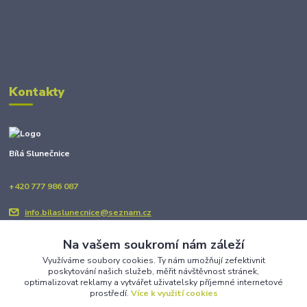
Kontakty
Bílá Slunečnice
+420 777 986 087
info.bilaslunecnice@seznam.cz
Na vašem soukromí nám záleží
Využíváme soubory cookies. Ty nám umožňují zefektivnit
poskytování našich služeb, měřit návštěvnost stránek,
optimalizovat reklamy a vytvářet uživatelsky příjemné internetové
prostředí.
Více k využití cookies