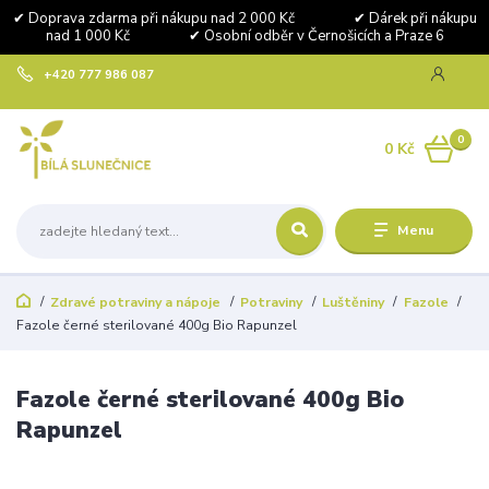
✔ Doprava zdarma při nákupu nad 2 000 Kč ✔ Dárek při nákupu
nad 1 000 Kč ✔ Osobní odběr v Černošicích a Praze 6
+420 777 986 087
0
0 Kč
Menu
Zdravé potraviny a nápoje
Potraviny
Luštěniny
Fazole
Fazole černé sterilované 400g Bio Rapunzel
Fazole černé sterilované 400g Bio
Rapunzel