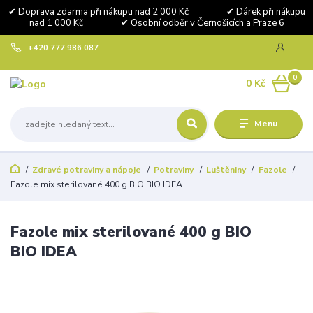
✔ Doprava zdarma při nákupu nad 2 000 Kč ✔ Dárek při nákupu
nad 1 000 Kč ✔ Osobní odběr v Černošicích a Praze 6
+420 777 986 087
0
0 Kč
Menu
Zdravé potraviny a nápoje
Potraviny
Luštěniny
Fazole
Fazole mix sterilované 400 g BIO BIO IDEA
Fazole mix sterilované 400 g BIO
BIO IDEA