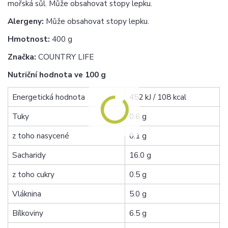
mořská sůl. Může obsahovat stopy lepku.
Alergeny:
Může obsahovat stopy lepku.
Hmotnost:
400 g
Značka:
COUNTRY LIFE
Nutriční hodnota ve 100 g
Energetická hodnota
452 kJ / 108 kcal
Tuky
0.6 g
z toho nasycené
0.1 g
Sacharidy
16.0 g
z toho cukry
0.5 g
Vláknina
5.0 g
Bílkoviny
6.5 g