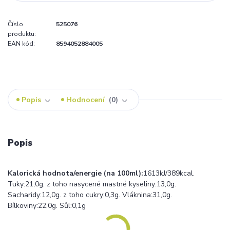
Číslo
525076
produktu:
EAN kód:
8594052884005
Popis
Hodnocení
0
Popis
Kalorická hodnota/energie (na 100ml):
1613kJ/389kcal.
Tuky:21,0g. z toho nasycené mastné kyseliny:13,0g.
Sacharidy:12,0g. z toho cukry:0,3g. Vláknina:31,0g.
Bílkoviny:22,0g. Sůl:0,1g