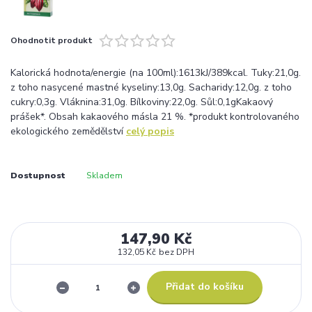
Ohodnotit produkt
Kalorická hodnota/energie (na 100ml):1613kJ/389kcal. Tuky:21,0g.
z toho nasycené mastné kyseliny:13,0g. Sacharidy:12,0g. z toho
cukry:0,3g. Vláknina:31,0g. Bílkoviny:22,0g. Sůl:0,1gKakaový
prášek*. Obsah kakaového másla 21 %. *produkt kontrolovaného
ekologického zemědělství
celý popis
Dostupnost
Skladem
147,90 Kč
132,05 Kč
bez DPH
Přidat do košíku