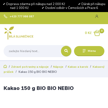
✔ Doprava zdarma při nákupu nad 2 000 Kč ✔ Dárek při nákupu
nad 1 000 Kč ✔ Osobní odběr v Černošicích a Praze 6
+420 777 986 087
0
0 Kč
Menu
Zdravé potraviny a nápoje
Nápoje
Kakao a karob
Kakaový
prášek
Kakao 150 g BIO BIO NEBIO
Kakao 150 g BIO BIO NEBIO