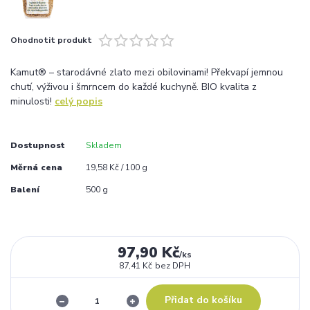
Ohodnotit produkt
Kamut® – starodávné zlato mezi obilovinami! Překvapí jemnou
chutí, výživou i šmrncem do každé kuchyně. BIO kvalita z
minulosti!
celý popis
Dostupnost
Skladem
Měrná cena
19,58 Kč / 100 g
Balení
500 g
97,90 Kč
/
ks
87,41 Kč
bez DPH
Přidat do košíku