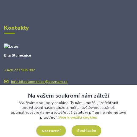
Kontakty
Bílá Slunečnice
+420 777 986 087
info.bilaslunecnice@seznam.cz
Na vašem soukromí nám záleží
Využíváme soubory cookies. Ty nám umožňují zefektivnit
poskytování našich služeb, měřit návštěvnost stránek,
optimalizovat reklamy a vytvářet uživatelsky příjemné internetové
prostředí.
Více k využití cookies
Upravit sběr cookies.
Souhlasím
Nastavení