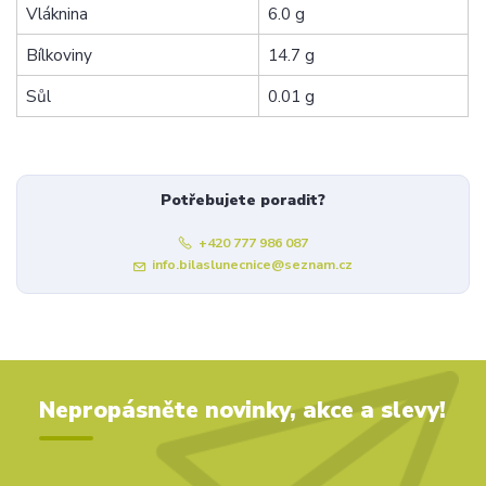
Vláknina
6.0 g
Bílkoviny
14.7 g
Sůl
0.01 g
Potřebujete poradit?
+420 777 986 087
info.bilaslunecnice@seznam.cz
Nepropásněte novinky, akce a slevy!