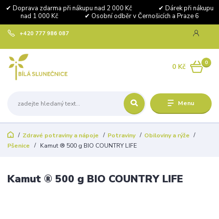
✔ Doprava zdarma při nákupu nad 2 000 Kč ✔ Dárek při nákupu
nad 1 000 Kč ✔ Osobní odběr v Černošicích a Praze 6
+420 777 986 087
0
0 Kč
Menu
Zdravé potraviny a nápoje
Potraviny
Obiloviny a rýže
Pšenice
Kamut ® 500 g BIO COUNTRY LIFE
Kamut ® 500 g BIO COUNTRY LIFE