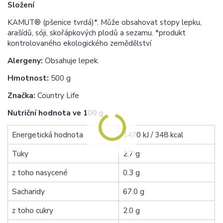
Složení
KAMUT® (pšenice tvrdá)*. Může obsahovat stopy lepku,
arašídů, sóji, skořápkových plodů a sezamu. *produkt
kontrolovaného ekologického zemědělství
Alergeny:
Obsahuje lepek.
Hmotnost:
500 g
Značka:
Country Life
Nutriční hodnota ve 100 g
Energetická hodnota
1470 kJ / 348 kcal
Tuky
2.7 g
z toho nasycené
0.3 g
Sacharidy
67.0 g
z toho cukry
2.0 g