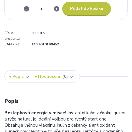
Přidat do košíku
Číslo
233016
produktu:
EAN kód:
8594010190452
Popis
Hodnocení
0
Popis
Bezlepková energie v misce!
Instantní kaše z čiroku, quinoi
a rýže natural je ideální volbou pro rychlý start dne.
Obsahuje lněnou vlákninu, inulin z čekanky a antioxidant
slunečnicový lecitin – to vše bez lepku, laktózy a přidaného