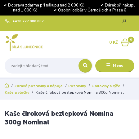
✔ Doprava zdarma při nákupu nad 2 000 Kč ✔ Dárek při nákupu
nad 1 000 Kč ✔ Osobní odběr v Černošicích a Praze 6
+420 777 986 087
0
0 Kč
Menu
Zdravé potraviny a nápoje
Potraviny
Obiloviny a rýže
Kaše a vločky
Kaše čiroková bezlepková Nomina 300g Nominal
Kaše čiroková bezlepková Nomina
300g Nominal