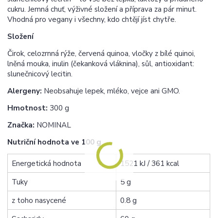
cukru. Jemná chuť, výživné složení a příprava za pár minut.
Vhodná pro vegany i všechny, kdo chtějí jíst chytře.
Složení
Čirok, celozrnná rýže, červená quinoa, vločky z bílé quinoi,
lněná mouka, inulin (čekanková vláknina), sůl, antioxidant:
slunečnicový lecitin.
Alergeny:
Neobsahuje lepek, mléko, vejce ani GMO.
Hmotnost:
300 g
Značka:
NOMINAL
Nutriční hodnota ve 100 g
Energetická hodnota
1521 kJ / 361 kcal
Tuky
5 g
z toho nasycené
0.8 g