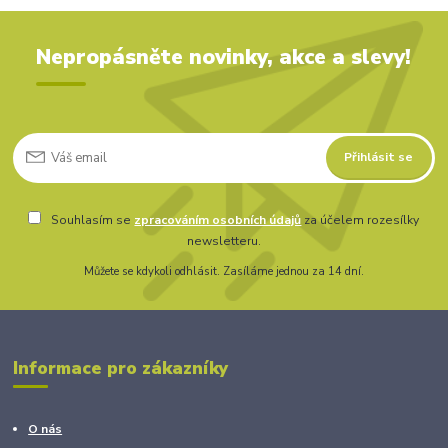
Nepropásněte novinky, akce a slevy!
Přihlásit se
Souhlasím se
zpracováním osobních údajů
za účelem rozesílky
newsletteru.
Můžete se kdykoli odhlásit. Zasíláme jednou za 14 dní.
Informace pro zákazníky
O nás