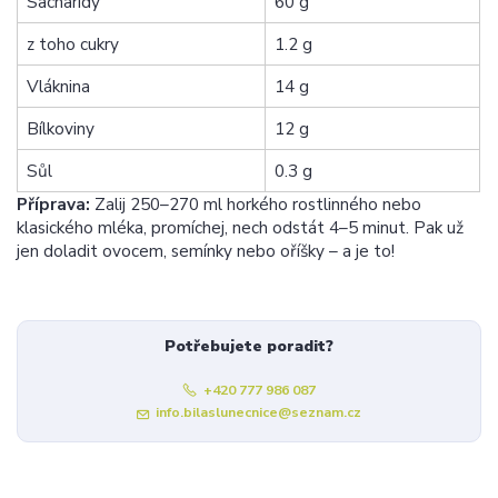
Sacharidy
60 g
z toho cukry
1.2 g
Vláknina
14 g
Bílkoviny
12 g
Sůl
0.3 g
Příprava:
Zalij 250–270 ml horkého rostlinného nebo
klasického mléka, promíchej, nech odstát 4–5 minut. Pak už
jen doladit ovocem, semínky nebo oříšky – a je to!
Potřebujete poradit?
+420 777 986 087
info.bilaslunecnice@seznam.cz