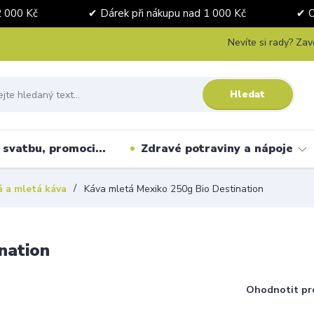
nad 2 000 Kč ✔ Dárek při nákupu nad 1 000 Kč ✔ Osobní 
Nevíte si rady? Zav
Hledat
svatbu, promoci...
Zdravé potraviny a nápoje
 a mletá káva
Káva mletá Mexiko 250g Bio Destination
nation
Ohodnotit pr