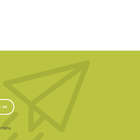
t se
tteru.