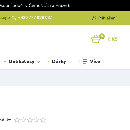
odběr v Černošicích a Praze 6
olejte.
+420 777 986 087
Přihlášení
0
0 Kč
Více
Delikatesy
Dárky
odukt