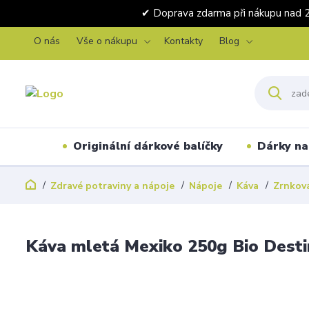
✔ Doprava zdarma při nákupu 
O nás
Vše o nákupu
Kontakty
Blog
Originální dárkové balíčky
Dárky na 
Zdravé potraviny a nápoje
Nápoje
Káva
Zrnková
Káva mletá Mexiko 250g Bio Desti