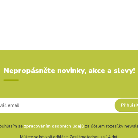
Nepropásněte novinky, akce a slevy!
Přihlási
uhlasím se
zpracováním osobních údajů
za účelem rozesílky newsle
Můžete se kdykoli odhlásit. Zasíláme jednou za 14 dní.