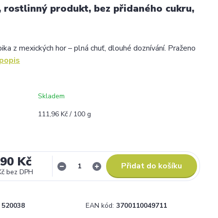
, rostlinný produkt, bez přidaného cukru,
e
ika z mexických hor – plná chuť, dlouhé doznívání. Praženo
 popis
Skladem
111,96 Kč / 100 g
,90 Kč
Přidat do košíku
Kč
bez DPH
520038
EAN kód:
3700110049711