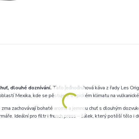
huť, dlouhé doznívání.
Tato jednodruhová káva z řady Les Orig
blastí Mexika, kde se pěstuje v tropickém klimatu na vulkanick
i zrna zachovávají bohaté aroma a jemnou chuť s dlouhým dozvu
áře. Ideální pro filtr i french press – šálek, který potěší tělo i d