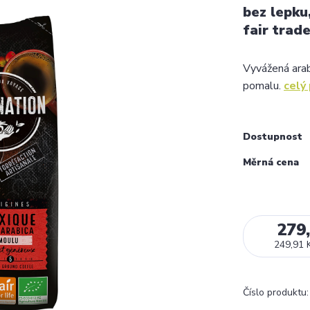
bez lepku
fair trad
Vyvážená arab
pomalu.
celý
Dostupnost
Měrná cena
279
249,91 
Číslo produktu: