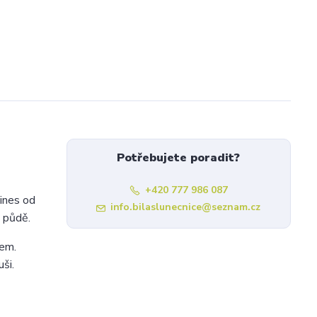
Potřebujete poradit?
+420 777 986 087
ines od
info.bilaslunecnice@seznam.cz
é půdě.
kem.
uši.