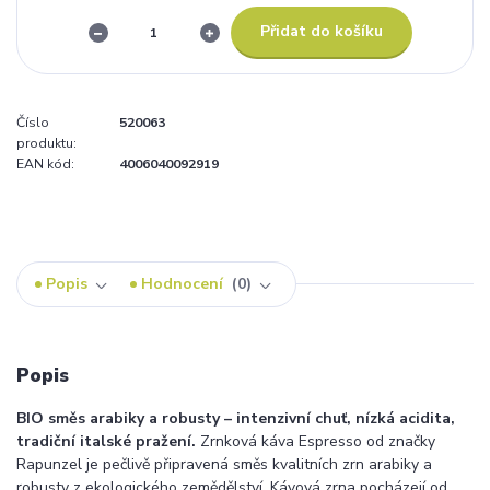
Přidat do košíku
Číslo
520063
produktu:
EAN kód:
4006040092919
Popis
Hodnocení
0
Popis
BIO směs arabiky a robusty – intenzivní chuť, nízká acidita,
tradiční italské pražení.
Zrnková káva Espresso od značky
Rapunzel je pečlivě připravená směs kvalitních zrn arabiky a
robusty z ekologického zemědělství. Kávová zrna pocházejí od