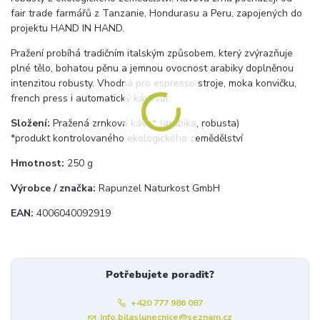
fair trade farmářů z Tanzanie, Hondurasu a Peru, zapojených do
projektu HAND IN HAND.
Pražení probíhá tradičním italským způsobem, který zvýrazňuje
plné tělo, bohatou pěnu a jemnou ovocnost arabiky doplněnou
intenzitou robusty. Vhodná pro espresso stroje, moka konvičku,
french press i automatický kávovar.
Složení:
Pražená zrnková káva* (arabika, robusta)
*produkt kontrolovaného ekologického zemědělství
Hmotnost:
250 g
Výrobce / značka:
Rapunzel Naturkost GmbH
EAN:
4006040092919
Potřebujete poradit?
+420 777 986 087
info.bilaslunecnice@seznam.cz