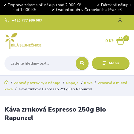
✔ Doprava zdarma při nákupu nad 2 000 Kč ✔ Dárek při nákupu
nad 1 000 Kč ✔ Osobní odběr v Černošicích a Praze 6
+420 777 986 087
0
0 Kč
Menu
Zdravé potraviny a nápoje
Nápoje
Káva
Zrnková a mletá
káva
Káva zrnková Espresso 250g Bio Rapunzel
Káva zrnková Espresso 250g Bio
Rapunzel