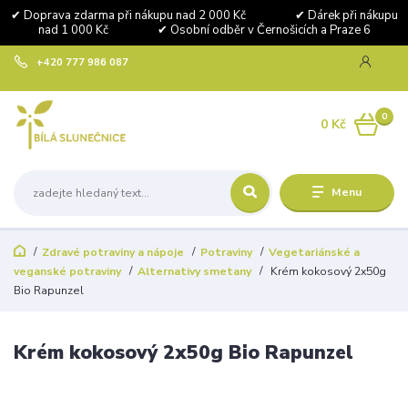
✔ Doprava zdarma při nákupu nad 2 000 Kč ✔ Dárek při nákupu
nad 1 000 Kč ✔ Osobní odběr v Černošicích a Praze 6
+420 777 986 087
0
0 Kč
Menu
Zdravé potraviny a nápoje
Potraviny
Vegetariánské a
veganské potraviny
Alternativy smetany
Krém kokosový 2x50g
Bio Rapunzel
Krém kokosový 2x50g Bio Rapunzel