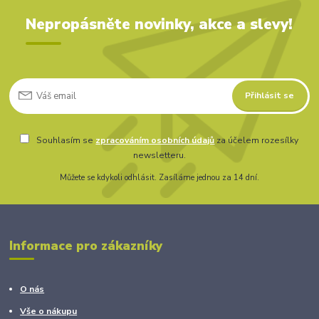
Nepropásněte novinky, akce a slevy!
Přihlásit se
Souhlasím se
zpracováním osobních údajů
za účelem rozesílky
newsletteru.
Můžete se kdykoli odhlásit. Zasíláme jednou za 14 dní.
Informace pro zákazníky
O nás
Vše o nákupu