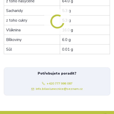
z toho nasycené
64.0 g
Sacharidy
5.3 g
z toho cukry
5.3 g
Vláknina
16.0 g
Bílkoviny
6.0 g
Sůl
0.01 g
Potřebujete poradit?
+420 777 986 087
info.bilaslunecnice@seznam.cz