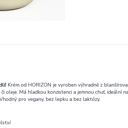
lí!
Krém od HORIZON je vyroben výhradně z blanšírov
 či oleje. Má hladkou konzistenci a jemnou chuť, ideální na
Vhodný pro vegany, bez lepku a bez laktózy.
lství