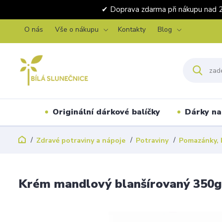
✔ Doprava zdarma při nákupu 
O nás
Vše o nákupu
Kontakty
Blog
Originální dárkové balíčky
Dárky na 
Zdravé potraviny a nápoje
Potraviny
Pomazánky, 
Krém mandlový blanšírovaný 350g