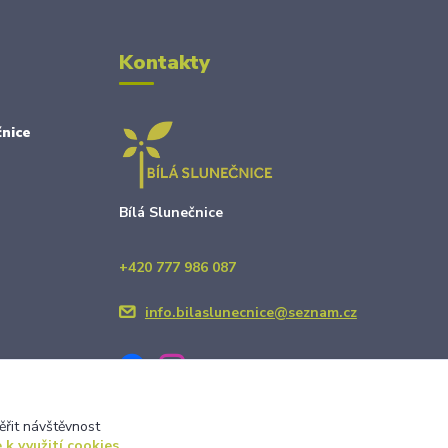
Kontakty
nice
Bílá Slunečnice
+420 777 986 087
info.bilaslunecnice@seznam.cz
ěřit návštěvnost
 k využití cookies