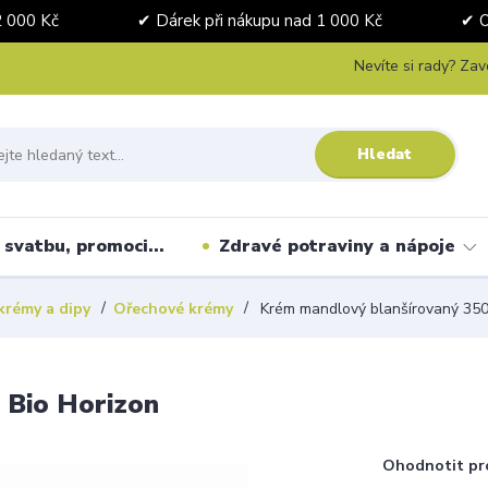
nad 2 000 Kč ✔ Dárek při nákupu nad 1 000 Kč ✔ Osobní 
Nevíte si rady? Zav
Hledat
svatbu, promoci...
Zdravé potraviny a nápoje
krémy a dipy
Ořechové krémy
Krém mandlový blanšírovaný 350
 Bio Horizon
Ohodnotit pr