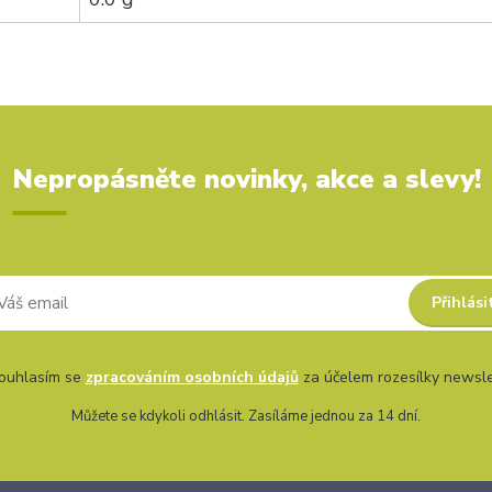
Nepropásněte novinky, akce a slevy!
Přihlási
uhlasím se
zpracováním osobních údajů
za účelem rozesílky newsle
Můžete se kdykoli odhlásit. Zasíláme jednou za 14 dní.