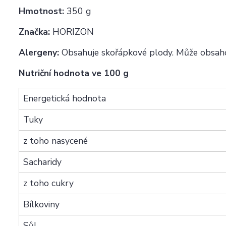
Hmotnost:
350 g
Značka:
HORIZON
Alergeny:
Obsahuje skořápkové plody. Může obsaho
Nutriční hodnota ve 100 g
Energetická hodnota
Tuky
z toho nasycené
Sacharidy
z toho cukry
Bílkoviny
Sůl