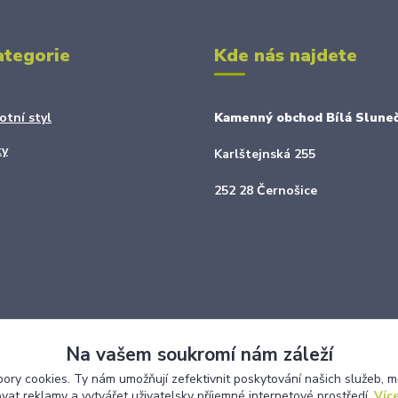
ategorie
Kde nás najdete
otní styl
Kamenný obchod Bílá Sluneč
ky
Karlštejnská 255
252 28 Černošice
Na vašem soukromí nám záleží
ry cookies. Ty nám umožňují zefektivnit poskytování našich služeb, m
ovat reklamy a vytvářet uživatelsky příjemné internetové prostředí.
Více