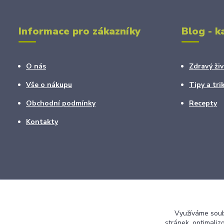
Informace pro zákazníky
Blog - k
O nás
Zdravý živ
Vše o nákupu
Tipy a tri
Obchodní podmínky
Recepty
Kontakty
Využíváme soubo
stránek, optimaliz