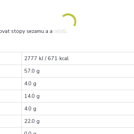
vat stopy sezamu a arašídů.
2777 kJ / 671 kcal
57.0 g
4.0 g
14.0 g
4.0 g
22.0 g
0.0 g