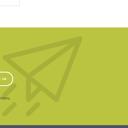
t se
tteru.