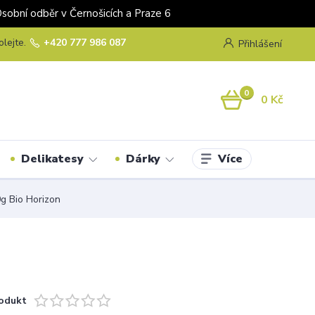
odběr v Černošicích a Praze 6
olejte.
+420 777 986 087
Přihlášení
0
0 Kč
Více
Delikatesy
Dárky
g Bio Horizon
odukt