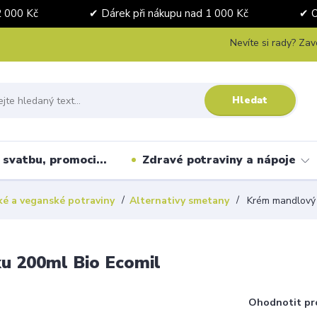
nad 2 000 Kč ✔ Dárek při nákupu nad 1 000 Kč ✔ Osobní 
Nevíte si rady? Zav
Hledat
svatbu, promoci...
Zdravé potraviny a nápoje
ké a veganské potraviny
Alternativy smetany
Krém mandlový 
u 200ml Bio Ecomil
Ohodnotit pr