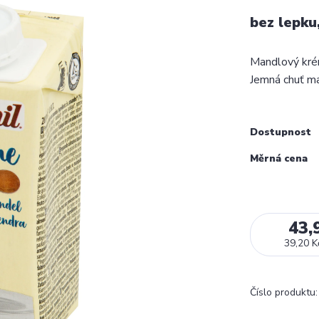
bez lepku
Mandlový krém
Jemná chuť ma
Dostupnost
Měrná cena
43,
39,20 K
Číslo produktu: