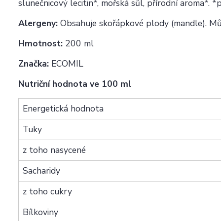
slunečnicový lecitin*, mořská sůl, přírodní aroma*
Alergeny:
Obsahuje skořápkové plody (mandle). Může
Hmotnost:
200 ml
Značka:
ECOMIL
Nutriční hodnota ve 100 ml
Energetická hodnota
Tuky
z toho nasycené
Sacharidy
z toho cukry
Bílkoviny