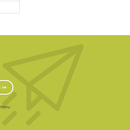
t se
tteru.