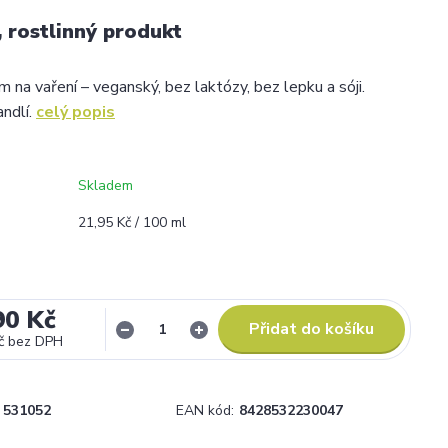
, rostlinný produkt
 na vaření – veganský, bez laktózy, bez lepku a sóji.
ndlí.
celý popis
Skladem
21,95 Kč / 100 ml
90 Kč
Přidat do košíku
č
bez DPH
531052
EAN kód:
8428532230047