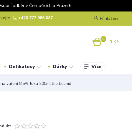
odběr v Černošicích a Praze 6
olejte.
+420 777 986 087
Přihlášení
0
0 Kč
Více
Delikatesy
Dárky
na vaření 8,5% tuku 200ml Bio Ecomil
odukt