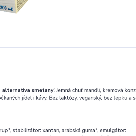
 alternativa smetany!
Jemná chuť mandlí, krémová konz
kaných jídel i kávy. Bez laktózy, veganský, bez lepku a só
up*, stabilizátor: xantan, arabská guma*, emulgátor: