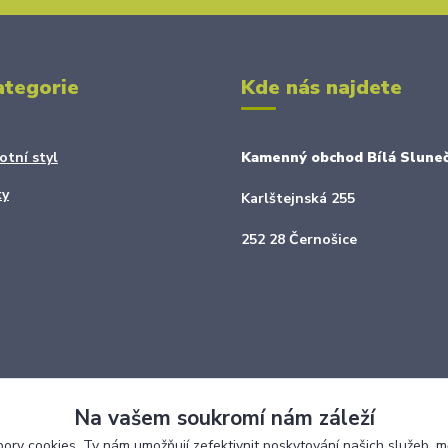
ategorie
Kde nás najdete
otní styl
Kamenný obchod Bílá Sluneč
ky
Karlštejnská 255
252 28 Černošice
Na vašem soukromí nám záleží
ry cookies. Ty nám umožňují zefektivnit poskytování našich služeb, m