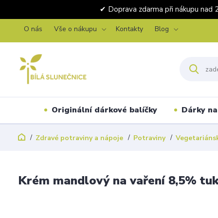
✔ Doprava zdarma při nákupu 
O nás
Vše o nákupu
Kontakty
Blog
Originální dárkové balíčky
Dárky na 
Zdravé potraviny a nápoje
Potraviny
Vegetariáns
Krém mandlový na vaření 8,5% tuk