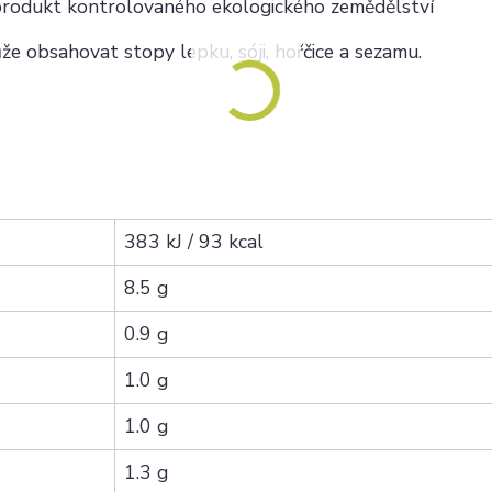
. *produkt kontrolovaného ekologického zemědělství
 obsahovat stopy lepku, sóji, hořčice a sezamu.
383 kJ / 93 kcal
8.5 g
0.9 g
1.0 g
1.0 g
1.3 g