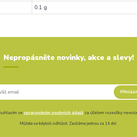
0.1 g
Nepropásněte novinky, akce a slevy!
Přihlási
uhlasím se
zpracováním osobních údajů
za účelem rozesílky newsle
Můžete se kdykoli odhlásit. Zasíláme jednou za 14 dní.