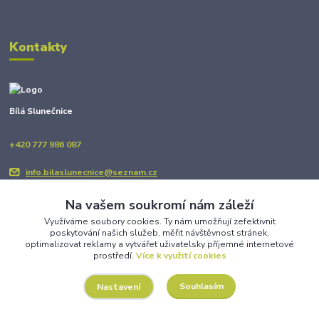
Kontakty
Bílá Slunečnice
+420 777 986 087
info.bilaslunecnice@seznam.cz
Na vašem soukromí nám záleží
Využíváme soubory cookies. Ty nám umožňují zefektivnit
poskytování našich služeb, měřit návštěvnost stránek,
optimalizovat reklamy a vytvářet uživatelsky příjemné internetové
prostředí.
Více k využití cookies
Upravit sběr cookies.
Souhlasím
Nastavení
Copyright © BÍLÁ SLUNEČNICE 2025