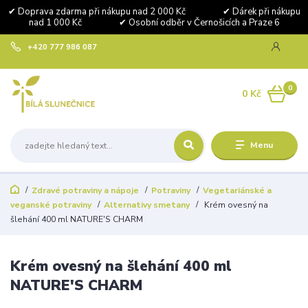
✔ Doprava zdarma při nákupu nad 2 000 Kč ✔ Dárek při nákupu
nad 1 000 Kč ✔ Osobní odběr v Černošicích a Praze 6
+420 777 986 087
0
0 Kč
Menu
Zdravé potraviny a nápoje
Potraviny
Vegetariánské a
veganské potraviny
Alternativy smetany
Krém ovesný na
šlehání 400 ml NATURE'S CHARM
Krém ovesný na šlehání 400 ml
NATURE'S CHARM