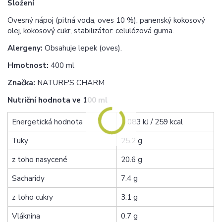
Složení
Ovesný nápoj (pitná voda, oves 10 %), panenský kokosový
olej, kokosový cukr, stabilizátor: celulózová guma.
Alergeny:
Obsahuje lepek (oves).
Hmotnost:
400 ml
Značka:
NATURE'S CHARM
Nutriční hodnota ve 100 ml
Energetická hodnota
1 083 kJ / 259 kcal
Tuky
25.2 g
z toho nasycené
20.6 g
Sacharidy
7.4 g
z toho cukry
3.1 g
Vláknina
0.7 g