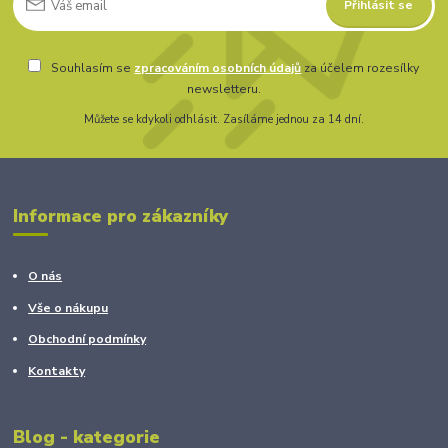
Přihlásit se
Souhlasím se
zpracováním osobních údajů
za účelem rozesílky
newsletteru.
Můžete se kdykoli odhlásit. Zasíláme jednou za 14 dní.
Informace pro zákazníky
O nás
Vše o nákupu
Obchodní podmínky
Kontakty
Blog - kategorie