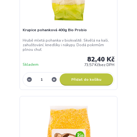
Krupice pohanková 400g Bio Probio
Hrubě mletá pohanka v biokvalitě. Skvělá na kaši,
zahušťování, knedlíky i nákypy. Dodá pokrmům
plnou chuť.
82,40 Kč
Skladem
73,57 Kč
bez DPH
Přidat do košíku