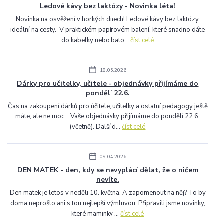
Ledové kávy bez laktózy - Novinka léta!
Novinka na osvěžení v horkých dnech! Ledové kávy bez laktózy,
ideální na cesty. V praktickém papírovém balení, které snadno dáte
do kabelky nebo bato...
číst celé
18.06.2026
Dárky pro učitelky, učitele - objednávky přijímáme do
pondělí 22.6.
Čas na zakoupení dárků pro účitele, učitelky a ostatní pedagogy ještě
máte, ale ne moc... Vaše objednávky přijímáme do pondělí 22.6.
(včetně). Další d...
číst celé
09.04.2026
DEN MATEK - den, kdy se nevyplácí dělat, že o ničem
nevíte.
Den matek je letos v neděli 10. května. A zapomenout na něj? To by
doma neprošlo ani s tou nejlepší výmluvou. Připravili jsme novinky,
které maminky ...
číst celé