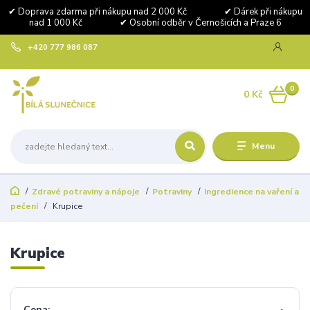
✔ Doprava zdarma při nákupu nad 2 000 Kč ✔ Dárek při nákupu
nad 1 000 Kč ✔ Osobní odběr v Černošicích a Praze 6
+420 777 986 087
0
0 Kč
Menu
Zdravé potraviny a nápoje
Potraviny
Ingredience na vaření a
pečení
Krupice
Krupice
Cena: