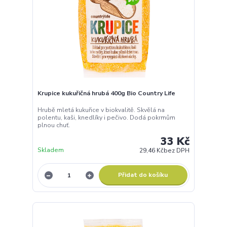
Krupice kukuřičná hrubá 400g Bio Country Life
Hrubě mletá kukuřice v biokvalitě. Skvělá na
polentu, kaši, knedlíky i pečivo. Dodá pokrmům
plnou chuť.
33 Kč
Skladem
29,46 Kč
bez DPH
Přidat do košíku