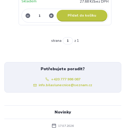
Skladem
27,68 Kč
bez DPH
Přidat do košíku
strana
z 1
Potřebujete poradit?
+420 777 986 087
info.bilaslunecnice@seznam.cz
Novinky
17.07.2026