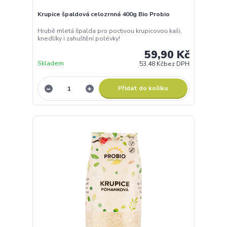
Krupice špaldová celozrnná 400g Bio Probio
Hrubě mletá špalda pro poctivou krupicovou kaši,
knedlíky i zahuštění polévky!
59,90 Kč
Skladem
53,48 Kč
bez DPH
Přidat do košíku