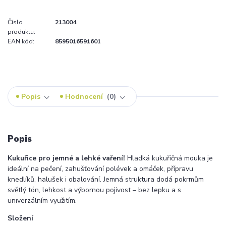
Číslo
213004
produktu:
EAN kód:
8595016591601
Popis
Hodnocení
0
Popis
Kukuřice pro jemné a lehké vaření!
Hladká kukuřičná mouka je
ideální na pečení, zahušťování polévek a omáček, přípravu
knedlíků, halušek i obalování. Jemná struktura dodá pokrmům
světlý tón, lehkost a výbornou pojivost – bez lepku a s
univerzálním využitím.
Složení