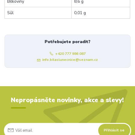
Bílkoviny
8,6 g
Sůl
0,01 g
Potřebujete poradit?
+420 777 986 087
info.bilaslunecnice@seznam.cz
Nepropásněte novinky, akce a slevy!
Přihlásit se