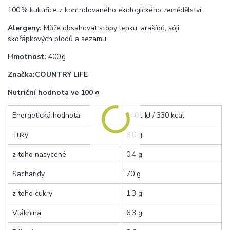
100 % kukuřice z kontrolovaného ekologického zemědělství.
Alergeny:
Může obsahovat stopy lepku, arašídů, sóji,
skořápkových plodů a sezamu.
Hmotnost:
400 g
Značka:
COUNTRY LIFE
Nutriční hodnota ve 100 g
Energetická hodnota
1401 kJ / 330 kcal
Tuky
3,0 g
z toho nasycené
0,4 g
Sacharidy
70 g
z toho cukry
1,3 g
Vláknina
6,3 g