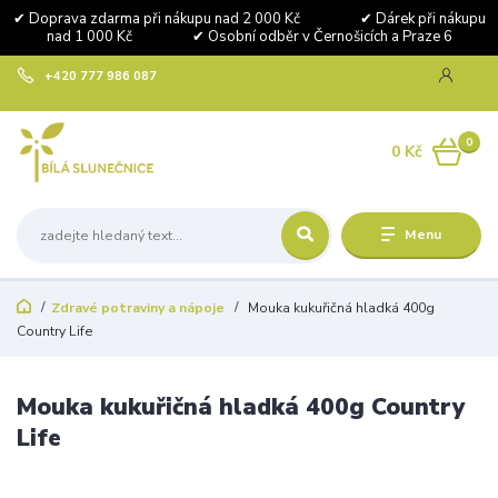
✔ Doprava zdarma při nákupu nad 2 000 Kč ✔ Dárek při nákupu
nad 1 000 Kč ✔ Osobní odběr v Černošicích a Praze 6
+420 777 986 087
0
0 Kč
Menu
Zdravé potraviny a nápoje
Mouka kukuřičná hladká 400g
Country Life
Mouka kukuřičná hladká 400g Country
Life