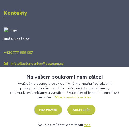
Kontakty
Bílá Slunečnice
+420 777 986 087
info.bilaslunecnice@seznam.cz
Na vašem soukromí nám záleží
Využíváme soubory cookies. Ty nám umožňují zefektivnit
poskytování našich služeb, měřit návštěvnost stránek,
optimalizovat reklamy a vytvářet uživatelsky příjemné internetové
prostředí.
Více k využití cookies
Upravit sběr cookies.
Souhlasím
Nastavení
Copyright © BÍLÁ SLUNEČNICE 2025
Souhlas můžete odmítnout
zde
.
Vytvořeno na
Eshop-rychle.cz