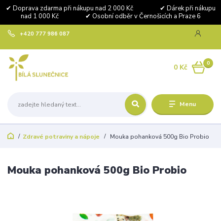
✔ Doprava zdarma při nákupu nad 2 000 Kč ✔ Dárek při nákupu
nad 1 000 Kč ✔ Osobní odběr v Černošicích a Praze 6
+420 777 986 087
0
0 Kč
Menu
Zdravé potraviny a nápoje
Mouka pohanková 500g Bio Probio
Mouka pohanková 500g Bio Probio