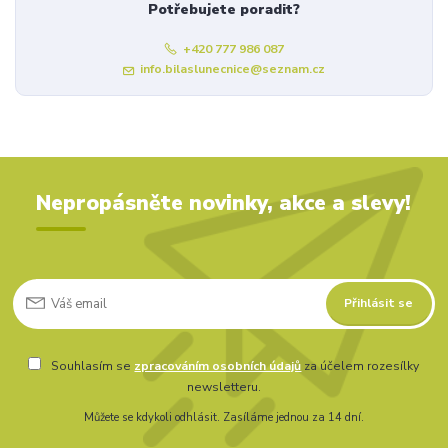
Potřebujete poradit?
+420 777 986 087
info.bilaslunecnice@seznam.cz
Nepropásněte novinky, akce a slevy!
Přihlásit se
Souhlasím se
zpracováním osobních údajů
za účelem rozesílky
newsletteru.
Můžete se kdykoli odhlásit. Zasíláme jednou za 14 dní.