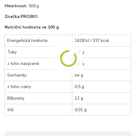
Hmotnost:
500 g
Značka:
PROBIO
Nutriční hodnota ve 100 g
Energetická hodnota
1428 kJ / 337 kcal
Tuky
2,3 g
z toho nasycené
0,5 g
Sacharidy
64 g
z toho cukry
0,5 g
Bílkoviny
12 g
Sůl
0,01 g