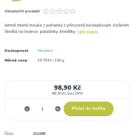
Ohodnotit produkt
Jemně mletá mouka z pohanky s přirozeně bezlepkovým složením.
Skvělá na lívance, palačinky, knedlíky.
celý popis
Dostupnost
Skladem
Měrná cena
19,78 Kč / 100 g
98,90 Kč
88,30 Kč
bez DPH
Přidat do košíku
Číslo
211005