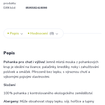
produktu:
EAN kód:
8595582418098
Popis
Hodnocení
0
Popis
Pohanka pro chuť i výživu!
Jemně mletá mouka z pohankových
krup je ideální na lívance, palačinky, knedlíky, noky i zahušťování
polévek a omáček. Přirozeně bez lepku, s výraznou chutí a
výbornými pojivými vlastnostmi.
Složení
100 % pohanka z kontrolovaného ekologického zemědělství.
Alergeny:
Může obsahovat stopy lepku, sóji, hořčice a lupiny.