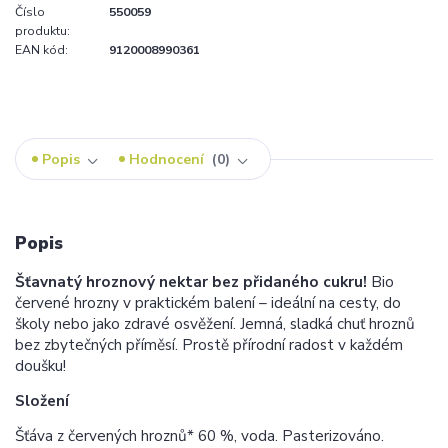
Číslo
550059
produktu:
EAN kód:
9120008990361
Popis
Hodnocení
0
Popis
Šťavnatý hroznový nektar bez přidaného cukru!
Bio
červené hrozny v praktickém balení – ideální na cesty, do
školy nebo jako zdravé osvěžení. Jemná, sladká chuť hroznů
bez zbytečných příměsí. Prostě přírodní radost v každém
doušku!
Složení
Šťáva z červených hroznů* 60 %, voda. Pasterizováno.