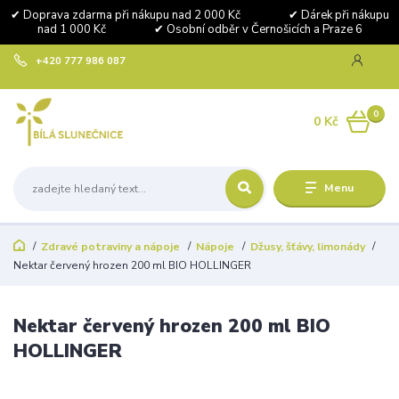
✔ Doprava zdarma při nákupu nad 2 000 Kč ✔ Dárek při nákupu
nad 1 000 Kč ✔ Osobní odběr v Černošicích a Praze 6
+420 777 986 087
0
0 Kč
Menu
Zdravé potraviny a nápoje
Nápoje
Džusy, šťávy, limonády
Nektar červený hrozen 200 ml BIO HOLLINGER
Nektar červený hrozen 200 ml BIO
HOLLINGER