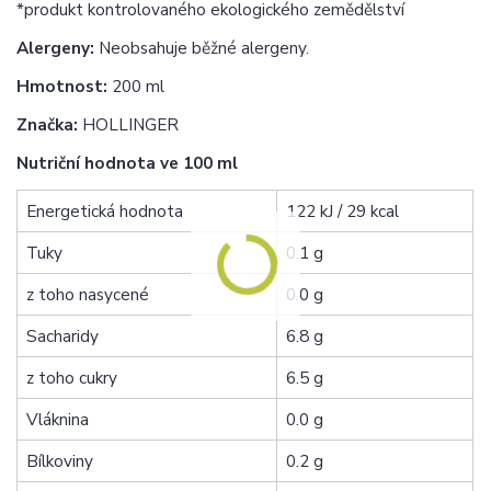
*produkt kontrolovaného ekologického zemědělství
Alergeny:
Neobsahuje běžné alergeny.
Hmotnost:
200 ml
Značka:
HOLLINGER
Nutriční hodnota ve 100 ml
Energetická hodnota
122 kJ / 29 kcal
Tuky
0.1 g
z toho nasycené
0.0 g
Sacharidy
6.8 g
z toho cukry
6.5 g
Vláknina
0.0 g
Bílkoviny
0.2 g