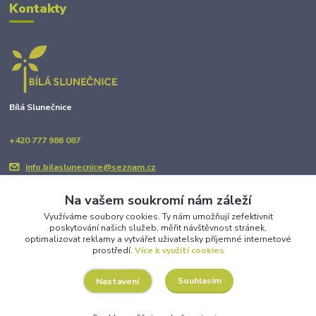
Kontakty
Bílá Slunečnice
+420 777 986 087
info.bilaslunecnice@seznam.cz
Na vašem soukromí nám záleží
Využíváme soubory cookies. Ty nám umožňují zefektivnit
poskytování našich služeb, měřit návštěvnost stránek,
optimalizovat reklamy a vytvářet uživatelsky příjemné internetové
prostředí.
Více k využití cookies
Upravit sběr cookies.
Souhlasím
Nastavení
Copyright © BÍLÁ SLUNEČNICE 2025