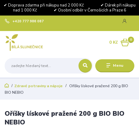
✔ Doprava zdarma při nákupu nad 2 000 Kč ✔ Dárek při nákupu
nad 1 000 Kč ✔ Osobní odběr v Černošicích a Praze 6
+420 777 986 087
0
0 Kč
Menu
Zdravé potraviny a nápoje
Oříšky lískové pražené 200 g BIO
BIO NEBIO
Oříšky lískové pražené 200 g BIO BIO
NEBIO