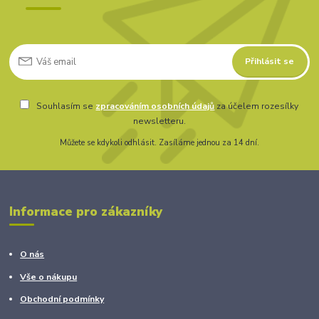
Přihlásit se
Souhlasím se
zpracováním osobních údajů
za účelem rozesílky
newsletteru.
Můžete se kdykoli odhlásit. Zasíláme jednou za 14 dní.
Informace pro zákazníky
O nás
Vše o nákupu
Obchodní podmínky