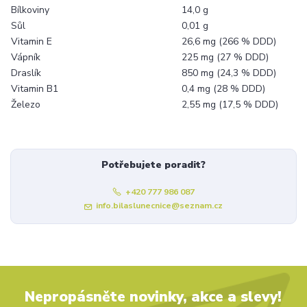
Bílkoviny
14,0 g
Sůl
0,01 g
Vitamin E
26,6 mg (266 % DDD)
Vápník
225 mg (27 % DDD)
Draslík
850 mg (24,3 % DDD)
Vitamin B1
0,4 mg (28 % DDD)
Železo
2,55 mg (17,5 % DDD)
Potřebujete poradit?
+420 777 986 087
info.bilaslunecnice@seznam.cz
Nepropásněte novinky, akce a slevy!