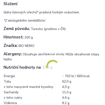
Složení
Jádra lískových ořechů* pražená horkým vzduchem.
*Z ekologického zemědělství.
Země původu:
Turecko (praženo v ČR)
Hmotnost:
200 g
Značka:
BIO NEBIO
Alergeny:
Obsahuje skořápkové plody. Může obsahovat stopy
lepku.
Nutriční hodnoty na 100 g
Energie
2 763 kJ / 669 kcal
Tuky
62,0 g
z toho nasycené mastné kyseliny
4,0 g
Sacharidy
11,0 g
z toho cukry
4,6 g
Vláknina
8,2 g