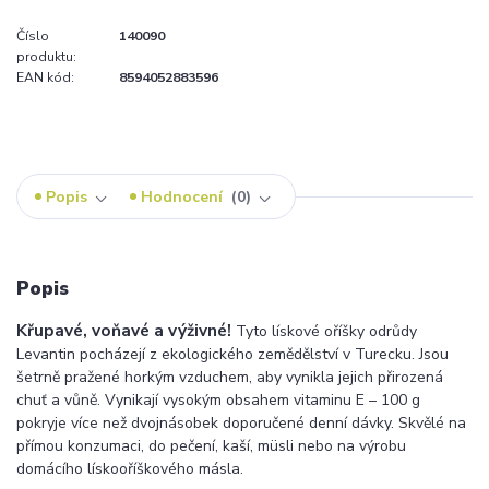
Číslo
140090
produktu:
EAN kód:
8594052883596
Popis
Hodnocení
0
Popis
Křupavé, voňavé a výživné!
Tyto lískové oříšky odrůdy
Levantin pocházejí z ekologického zemědělství v Turecku. Jsou
šetrně pražené horkým vzduchem, aby vynikla jejich přirozená
chuť a vůně. Vynikají vysokým obsahem vitaminu E – 100 g
pokryje více než dvojnásobek doporučené denní dávky. Skvělé na
přímou konzumaci, do pečení, kaší, müsli nebo na výrobu
domácího lískooříškového másla.