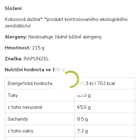
Složení
Kokosová dužina*. *produkt kontrolovaného ekologického
zemědělství
Alergeny:
Neobsahuje žádné běžné alergeny.
Hmotnost:
215 g
Značka:
RAPUNZEL
Nutriční hodnota ve 100 g
Energetická hodnota
2893 kJ / 702 kcal
Tuky
69.0 g
z toho nasycené
65.0 g
Sacharidy
8.5 g
z toho cukry
7.2 g