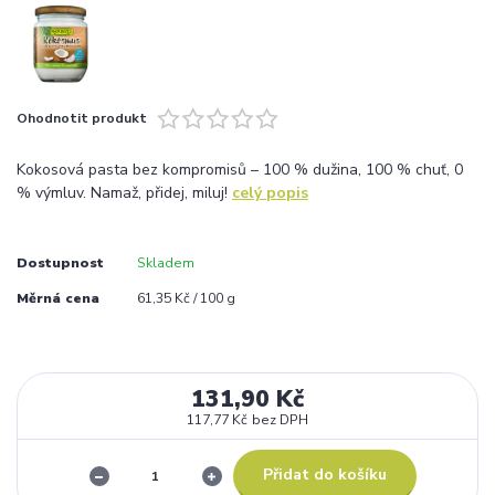
Ohodnotit produkt
Kokosová pasta bez kompromisů – 100 % dužina, 100 % chuť, 0
% výmluv. Namaž, přidej, miluj!
celý popis
Dostupnost
Skladem
Měrná cena
61,35 Kč / 100 g
131,90 Kč
117,77 Kč
bez DPH
Přidat do košíku