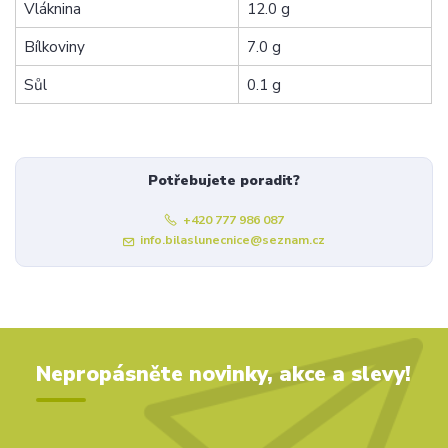
Vláknina
12.0 g
Bílkoviny
7.0 g
Sůl
0.1 g
Potřebujete poradit?
+420 777 986 087
info.bilaslunecnice@seznam.cz
Nepropásněte novinky, akce a slevy!