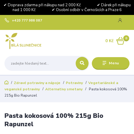
✔ Doprava zdarma při nákupu nad 2 000 Kč ✔ Dárek při nákupu
nad 1 000 Kč ✔ Osobní odběr v Černošicích a Praze 6
+420 777 986 087
0
0 Kč
Menu
Zdravé potraviny a nápoje
Potraviny
Vegetariánské a
veganské potraviny
Alternativy smetany
Pasta kokosová 100%
215g Bio Rapunzel
Pasta kokosová 100% 215g Bio
Rapunzel