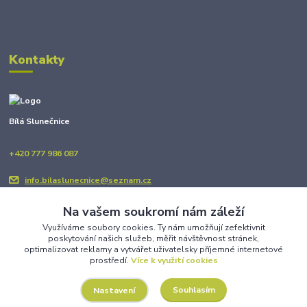
Kontakty
Bílá Slunečnice
+420 777 986 087
info.bilaslunecnice@seznam.cz
Na vašem soukromí nám záleží
Využíváme soubory cookies. Ty nám umožňují zefektivnit
poskytování našich služeb, měřit návštěvnost stránek,
optimalizovat reklamy a vytvářet uživatelsky příjemné internetové
prostředí.
Více k využití cookies
Upravit sběr cookies.
Souhlasím
Nastavení