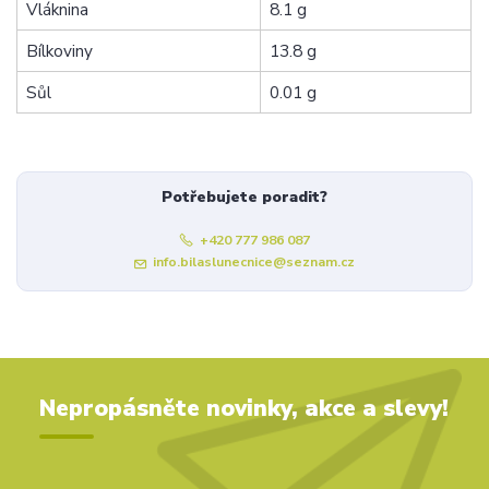
Vláknina
8.1 g
Bílkoviny
13.8 g
Sůl
0.01 g
Potřebujete poradit?
+420 777 986 087
info.bilaslunecnice@seznam.cz
Nepropásněte novinky, akce a slevy!