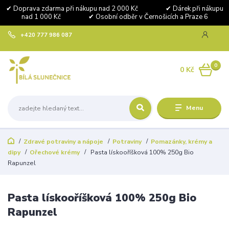
✔ Doprava zdarma při nákupu nad 2 000 Kč ✔ Dárek při nákupu
nad 1 000 Kč ✔ Osobní odběr v Černošicích a Praze 6
+420 777 986 087
0
0 Kč
Menu
Zdravé potraviny a nápoje
Potraviny
Pomazánky, krémy a
dipy
Ořechové krémy
Pasta lískooříšková 100% 250g Bio
Rapunzel
Pasta lískooříšková 100% 250g Bio
Rapunzel