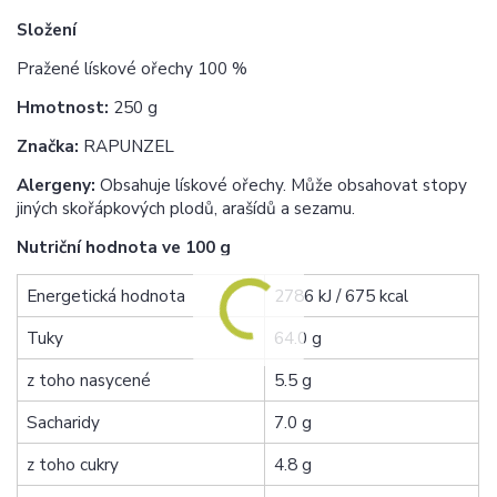
Složení
Pražené lískové ořechy 100 %
Hmotnost:
250 g
Značka:
RAPUNZEL
Alergeny:
Obsahuje lískové ořechy. Může obsahovat stopy
jiných skořápkových plodů, arašídů a sezamu.
Nutriční hodnota ve 100 g
Energetická hodnota
2786 kJ / 675 kcal
Tuky
64.0 g
z toho nasycené
5.5 g
Sacharidy
7.0 g
z toho cukry
4.8 g