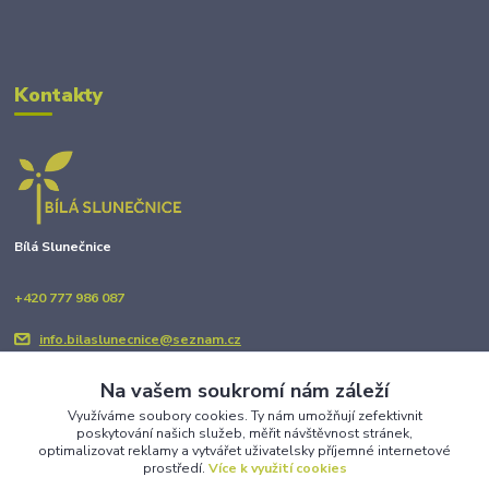
Kontakty
Bílá Slunečnice
+420 777 986 087
info.bilaslunecnice@seznam.cz
Na vašem soukromí nám záleží
Využíváme soubory cookies. Ty nám umožňují zefektivnit
poskytování našich služeb, měřit návštěvnost stránek,
optimalizovat reklamy a vytvářet uživatelsky příjemné internetové
prostředí.
Více k využití cookies