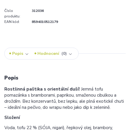
Číslo
312036
produktu:
EAN kód:
8594010512179
Popis
Hodnocení
0
Popis
Rostlinná paštika s orientální duší!
Jemná tofu
pomazánka s bramborami, paprikou, smaženou cibulkou a
droždím. Bez konzervantů, bez lepku, ale plná exotické chuti
– ideální na pečivo, do wrapu nebo jako dip k zelenině.
Složení
Voda, tofu 22 % (SÓJA, nigari), řepkový olej, brambory,