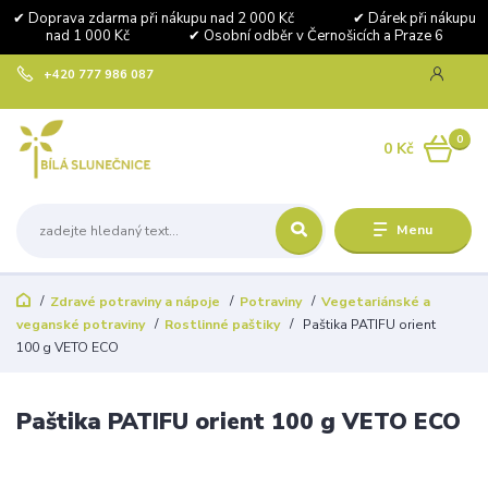
✔ Doprava zdarma při nákupu nad 2 000 Kč ✔ Dárek při nákupu
nad 1 000 Kč ✔ Osobní odběr v Černošicích a Praze 6
+420 777 986 087
0
0 Kč
Menu
Zdravé potraviny a nápoje
Potraviny
Vegetariánské a
veganské potraviny
Rostlinné paštiky
Paštika PATIFU orient
100 g VETO ECO
Paštika PATIFU orient 100 g VETO ECO