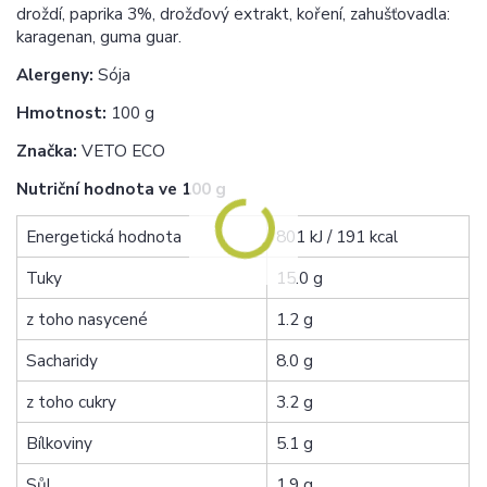
droždí, paprika 3%, drožďový extrakt, koření, zahušťovadla:
karagenan, guma guar.
Alergeny:
Sója
Hmotnost:
100 g
Značka:
VETO ECO
Nutriční hodnota ve 100 g
Energetická hodnota
801 kJ / 191 kcal
Tuky
15.0 g
z toho nasycené
1.2 g
Sacharidy
8.0 g
z toho cukry
3.2 g
Bílkoviny
5.1 g
Sůl
1.9 g