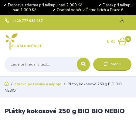
✔ Doprava zdarma při nákupu nad 2 000 Kč ✔ Dárek při nákupu
nad 1 000 Kč ✔ Osobní odběr v Černošicích a Praze 6
+420 777 986 087
0
0 Kč
Menu
Zdravé potraviny a nápoje
Plátky kokosové 250 g BIO BIO
NEBIO
Plátky kokosové 250 g BIO BIO NEBIO