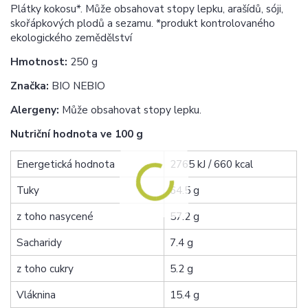
Plátky kokosu*. Může obsahovat stopy lepku, arašídů, sóji,
skořápkových plodů a sezamu. *produkt kontrolovaného
ekologického zemědělství
Hmotnost:
250 g
Značka:
BIO NEBIO
Alergeny:
Může obsahovat stopy lepku.
Nutriční hodnota ve 100 g
Energetická hodnota
2765 kJ / 660 kcal
Tuky
64.5 g
z toho nasycené
57.2 g
Sacharidy
7.4 g
z toho cukry
5.2 g
Vláknina
15.4 g