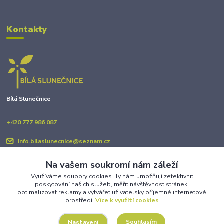
Kontakty
Bílá Slunečnice
+420 777 986 087
info.bilaslunecnice@seznam.cz
Na vašem soukromí nám záleží
Využíváme soubory cookies. Ty nám umožňují zefektivnit
poskytování našich služeb, měřit návštěvnost stránek,
optimalizovat reklamy a vytvářet uživatelsky příjemné internetové
prostředí.
Více k využití cookies
Upravit sběr cookies.
Souhlasím
Nastavení