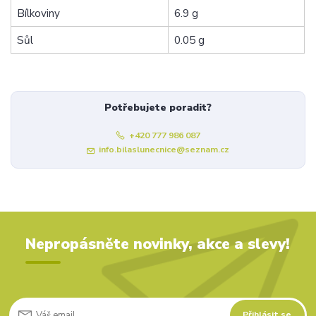
Bílkoviny
6.9 g
Sůl
0.05 g
Potřebujete poradit?
+420 777 986 087
info.bilaslunecnice@seznam.cz
Nepropásněte novinky, akce a slevy!
Přihlásit se