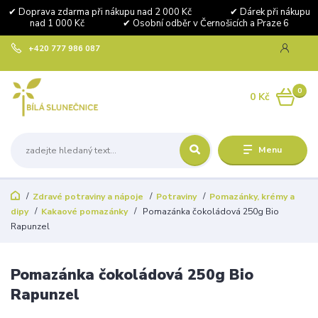
✔ Doprava zdarma při nákupu nad 2 000 Kč ✔ Dárek při nákupu
nad 1 000 Kč ✔ Osobní odběr v Černošicích a Praze 6
+420 777 986 087
0
0 Kč
Menu
Zdravé potraviny a nápoje
Potraviny
Pomazánky, krémy a
dipy
Kakaové pomazánky
Pomazánka čokoládová 250g Bio
Rapunzel
Pomazánka čokoládová 250g Bio
Rapunzel