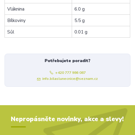
Vláknina
6.0 g
Bílkoviny
5.5 g
Sůl
0.01 g
Potřebujete poradit?
+420 777 986 087
info.bilaslunecnice@seznam.cz
Nepropásněte novinky, akce a slevy!