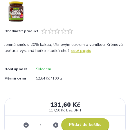
Ohodnotit produkt
Jemná směs s 20% kakaa, třtinovým cukrem a vanilkou. Krémová
textura, výrazná hořko-sladká chuť.
celý popis
Dostupnost
Skladem
Měrná cena
52,64 Kč / 100 g
131,60 Kč
117,50 Kč
bez DPH
Přidat do košíku