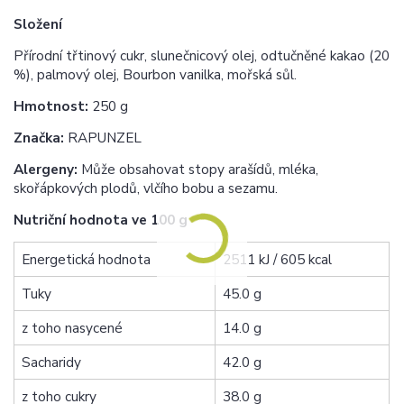
Složení
Přírodní třtinový cukr, slunečnicový olej, odtučněné kakao (20
%), palmový olej, Bourbon vanilka, mořská sůl.
Hmotnost:
250 g
Značka:
RAPUNZEL
Alergeny:
Může obsahovat stopy arašídů, mléka,
skořápkových plodů, vlčího bobu a sezamu.
Nutriční hodnota ve 100 g
Energetická hodnota
2511 kJ / 605 kcal
Tuky
45.0 g
z toho nasycené
14.0 g
Sacharidy
42.0 g
z toho cukry
38.0 g