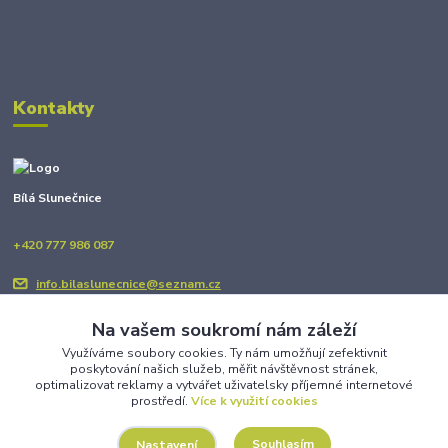
Kontakty
Bílá Slunečnice
+420 777 986 087
info.bilaslunecnice@seznam.cz
Na vašem soukromí nám záleží
Využíváme soubory cookies. Ty nám umožňují zefektivnit
poskytování našich služeb, měřit návštěvnost stránek,
optimalizovat reklamy a vytvářet uživatelsky příjemné internetové
prostředí.
Více k využití cookies
Upravit sběr cookies.
Souhlasím
Nastavení