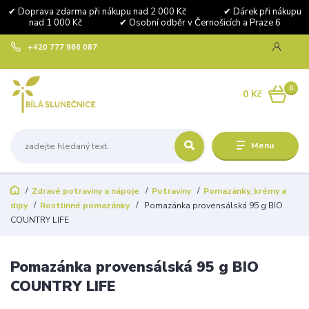
✔ Doprava zdarma při nákupu nad 2 000 Kč ✔ Dárek při nákupu
nad 1 000 Kč ✔ Osobní odběr v Černošicích a Praze 6
+420 777 986 087
0
0 Kč
Menu
Zdravé potraviny a nápoje
Potraviny
Pomazánky, krémy a
dipy
Rostlinné pomazánky
Pomazánka provensálská 95 g BIO
COUNTRY LIFE
Pomazánka provensálská 95 g BIO
COUNTRY LIFE