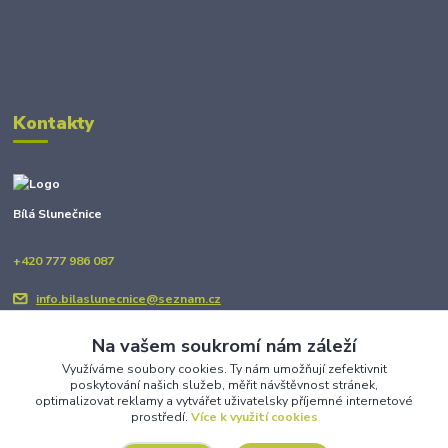
Kontakty
Bílá Slunečnice
+420 777 986 087
info.bilaslunecnice@seznam.cz
Na vašem soukromí nám záleží
Využíváme soubory cookies. Ty nám umožňují zefektivnit
poskytování našich služeb, měřit návštěvnost stránek,
optimalizovat reklamy a vytvářet uživatelsky příjemné internetové
prostředí.
Více k využití cookies
Upravit sběr cookies.