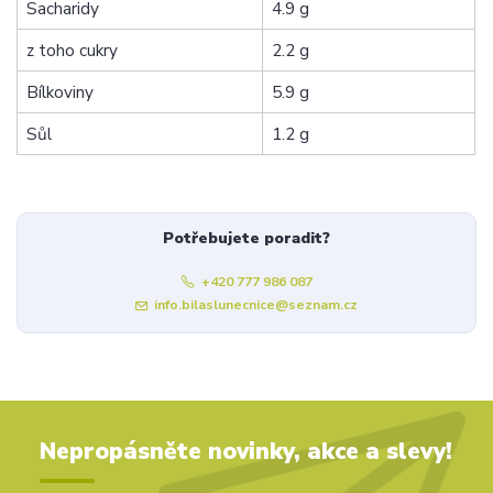
Sacharidy
4.9 g
z toho cukry
2.2 g
Bílkoviny
5.9 g
Sůl
1.2 g
Potřebujete poradit?
+420 777 986 087
info.bilaslunecnice@seznam.cz
Nepropásněte novinky, akce a slevy!