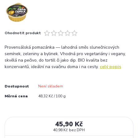
Ohodnotit produkt
Provensálská pomazánka — lahodná směs slunečnicových
semínek, zeleniny a bylinek. Vhodná pro vegetariány i vegany,
skvělá na pečivo, do tortill či jako dip. BIO kvalita bez
konzervantů, ideální na svačinu doma i na cesty.
celý popis
Dostupnost
Není skladem
Měrná cena
48,32 Kč / 100 g
45,90 Kč
40,98 Kč
bez DPH