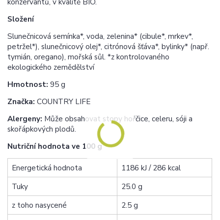
konzervantů, v kvalitě BIO.
Složení
Slunečnicová semínka*, voda, zelenina* (cibule*, mrkev*,
petržel*), slunečnicový olej*, citrónová šťáva*, bylinky* (např.
tymián, oregano), mořská sůl. *z kontrolovaného
ekologického zemědělství
Hmotnost:
95 g
Značka:
COUNTRY LIFE
Alergeny:
Může obsahovat stopy hořčice, celeru, sóji a
skořápkových plodů.
Nutriční hodnota ve 100 g
Energetická hodnota
1186 kJ / 286 kcal
Tuky
25.0 g
z toho nasycené
2.5 g