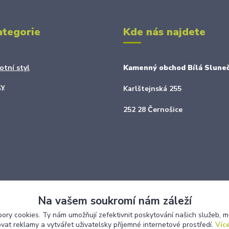
ategorie
Kde nás najdete
otní styl
Kamenný obchod Bílá Sluneč
ky
Karlštejnská 255
252 28 Černošice
Na vašem soukromí nám záleží
ry cookies. Ty nám umožňují zefektivnit poskytování našich služeb, m
ovat reklamy a vytvářet uživatelsky příjemné internetové prostředí.
Více