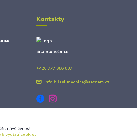
Kontakty
nice
Bílá Slunečnice
+420 777 986 087
info.bilaslunecnice@seznam.cz
ěřit návštěvnost
 k využití cookies