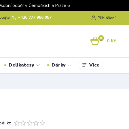
odběr v Černošicích a Praze 6
olejte.
+420 777 986 087
Přihlášení
0
0 Kč
Více
Delikatesy
Dárky
odukt