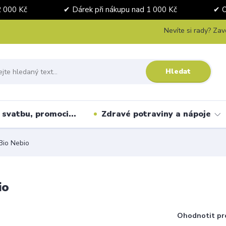
nad 2 000 Kč ✔ Dárek při nákupu nad 1 000 Kč ✔ Osobní 
Nevíte si rady? Zav
Hledat
svatbu, promoci...
Zdravé potraviny a nápoje
Bio Nebio
io
Ohodnotit pr