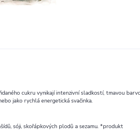
idaného cukru vynikají intenzivní sladkostí, tmavou barv
 nebo jako rychlá energetická svačinka.
šídů, sóji, skořápkových plodů a sezamu. *produkt