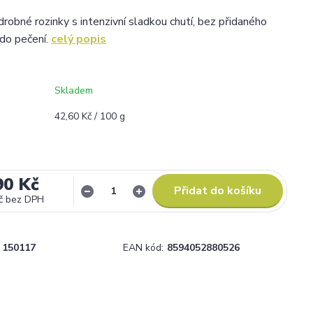
drobné rozinky s intenzivní sladkou chutí, bez přidaného
 do pečení.
celý popis
Skladem
42,60 Kč / 100 g
90 Kč
Přidat do košíku
č
bez DPH
150117
EAN kód:
8594052880526