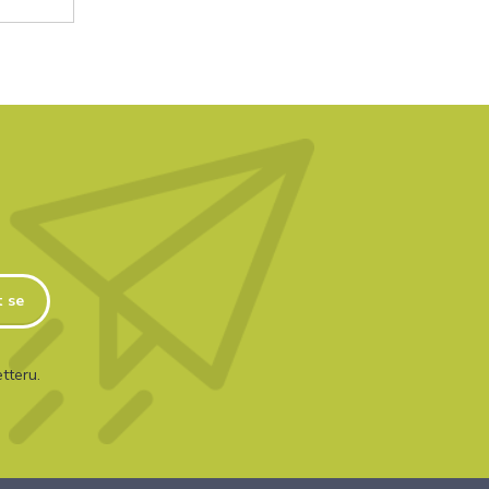
t se
tteru.