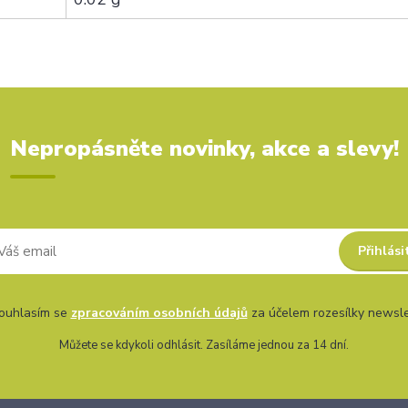
Nepropásněte novinky, akce a slevy!
Přihlási
uhlasím se
zpracováním osobních údajů
za účelem rozesílky newsle
Můžete se kdykoli odhlásit. Zasíláme jednou za 14 dní.