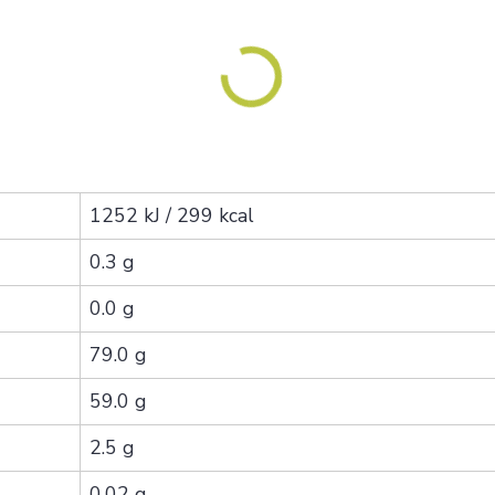
1252 kJ / 299 kcal
0.3 g
0.0 g
79.0 g
59.0 g
2.5 g
0.02 g