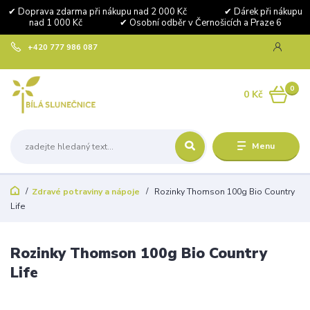
✔ Doprava zdarma při nákupu nad 2 000 Kč ✔ Dárek při nákupu
nad 1 000 Kč ✔ Osobní odběr v Černošicích a Praze 6
+420 777 986 087
0
0 Kč
Menu
Zdravé potraviny a nápoje
Rozinky Thomson 100g Bio Country
Life
Rozinky Thomson 100g Bio Country
Life