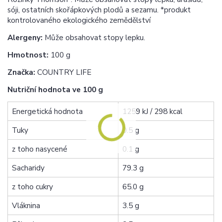
sóji, ostatních skořápkových plodů a sezamu. *produkt
kontrolovaného ekologického zemědělství
Alergeny:
Může obsahovat stopy lepku.
Hmotnost:
100 g
Značka:
COUNTRY LIFE
Nutriční hodnota ve 100 g
Energetická hodnota
1259 kJ / 298 kcal
Tuky
0.5 g
z toho nasycené
0.1 g
Sacharidy
79.3 g
z toho cukry
65.0 g
Vláknina
3.5 g