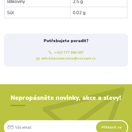
Bílkoviny
2.5 g
Sůl
0.02 g
Potřebujete poradit?
+420 777 986 087
info.bilaslunecnice@seznam.cz
Nepropásněte novinky, akce a slevy!
Přihlásit se