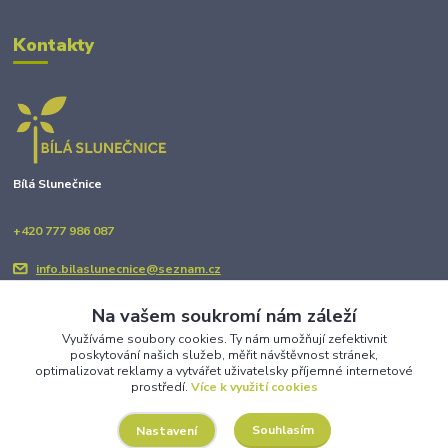
Kontakty
Bílá Slunečnice
+420 777 986 087
info.bilaslunecnice@seznam.cz
Na vašem soukromí nám záleží
Využíváme soubory cookies. Ty nám umožňují zefektivnit
poskytování našich služeb, měřit návštěvnost stránek,
optimalizovat reklamy a vytvářet uživatelsky příjemné internetové
prostředí.
Více k využití cookies
Upravit sběr cookies.
Souhlasím
Nastavení