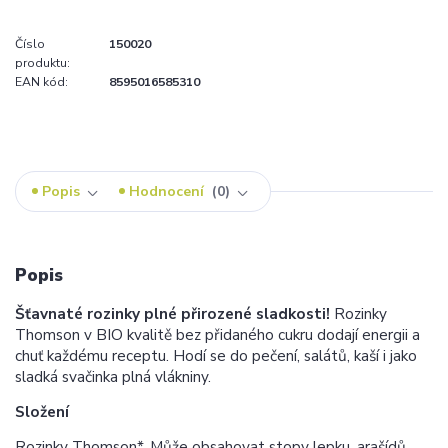
Číslo
150020
produktu:
EAN kód:
8595016585310
Popis
Hodnocení
0
Popis
Šťavnaté rozinky plné přirozené sladkosti!
Rozinky
Thomson v BIO kvalitě bez přidaného cukru dodají energii a
chuť každému receptu. Hodí se do pečení, salátů, kaší i jako
sladká svačinka plná vlákniny.
Složení
Rozinky Thomson*. Může obsahovat stopy lepku, arašídů,