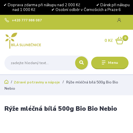
✔ Doprava zdarma při nákupu nad 2 000 Kč ✔ Dárek při nákupu
nad 1 000 Kč ✔ Osobní odběr v Černošicích a Praze 6
+420 777 986 087
0
0 Kč
Menu
Zdravé potraviny a nápoje
Rýže mléčná bílá 500g Bio Bio
Nebio
Rýže mléčná bílá 500g Bio Bio Nebio