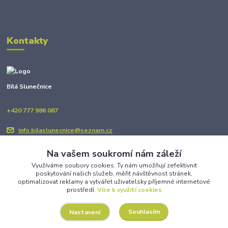
Kontakty
Bílá Slunečnice
+420 777 986 087
info.bilaslunecnice@seznam.cz
Na vašem soukromí nám záleží
Využíváme soubory cookies. Ty nám umožňují zefektivnit
poskytování našich služeb, měřit návštěvnost stránek,
optimalizovat reklamy a vytvářet uživatelsky příjemné internetové
prostředí.
Více k využití cookies
Upravit sběr cookies.
Souhlasím
Nastavení