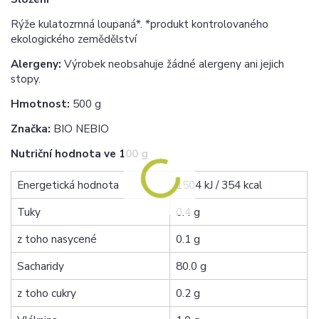
Rýže kulatozrnná loupaná*. *produkt kontrolovaného
ekologického zemědělství
Alergeny:
Výrobek neobsahuje žádné alergeny ani jejich
stopy.
Hmotnost:
500 g
Značka:
BIO NEBIO
Nutriční hodnota ve 100 g
Energetická hodnota
1504 kJ / 354 kcal
Tuky
0.4 g
z toho nasycené
0.1 g
Sacharidy
80.0 g
z toho cukry
0.2 g