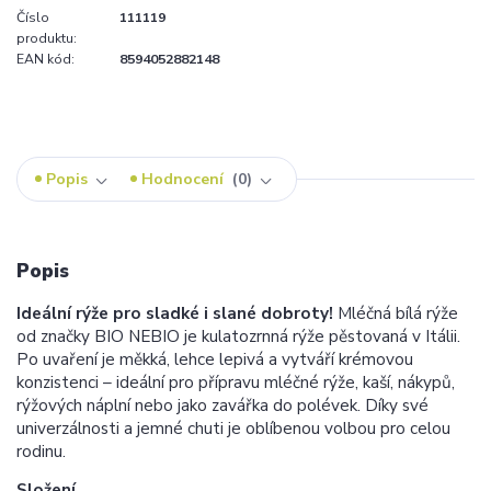
Číslo
111119
produktu:
EAN kód:
8594052882148
Popis
Hodnocení
0
Popis
Ideální rýže pro sladké i slané dobroty!
Mléčná bílá rýže
od značky BIO NEBIO je kulatozrnná rýže pěstovaná v Itálii.
Po uvaření je měkká, lehce lepivá a vytváří krémovou
konzistenci – ideální pro přípravu mléčné rýže, kaší, nákypů,
rýžových náplní nebo jako zavářka do polévek. Díky své
univerzálnosti a jemné chuti je oblíbenou volbou pro celou
rodinu.
Složení