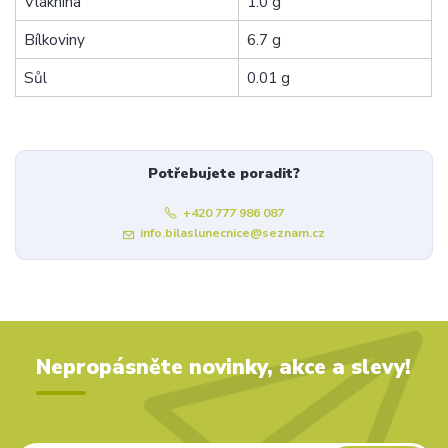
Vláknina
1.0 g
Bílkoviny
6.7 g
Sůl
0.01 g
Potřebujete poradit?
+420 777 986 087
info.bilaslunecnice@seznam.cz
Nepropásněte novinky, akce a slevy!