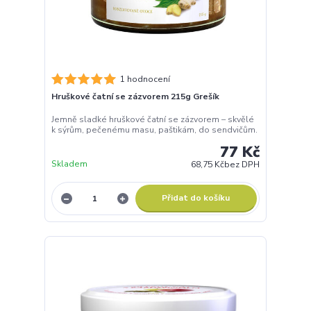
1 hodnocení
Hruškové čatní se zázvorem 215g Grešík
Jemně sladké hruškové čatní se zázvorem – skvělé
k sýrům, pečenému masu, paštikám, do sendvičům.
77 Kč
Skladem
68,75 Kč
bez DPH
Přidat do košíku