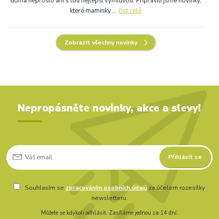
doma neprošlo ani s tou nejlepší výmluvou. Připravili jsme novinky,
které maminky ...
číst celé
Zobrazit všechny novinky
Nepropásněte novinky, akce a slevy!
Přihlásit se
Souhlasím se
zpracováním osobních údajů
za účelem rozesílky
newsletteru.
Můžete se kdykoli odhlásit. Zasíláme jednou za 14 dní.