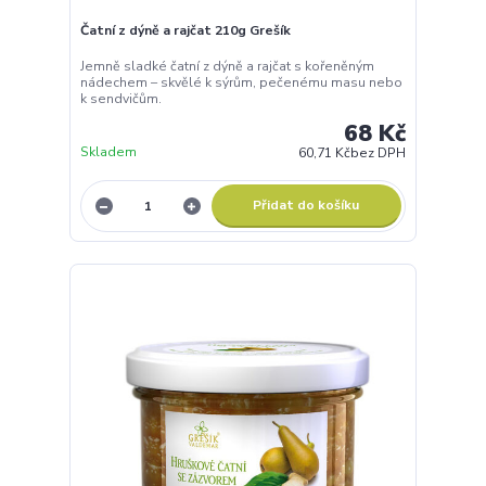
Čatní z dýně a rajčat 210g Grešík
Jemně sladké čatní z dýně a rajčat s kořeněným
nádechem – skvělé k sýrům, pečenému masu nebo
k sendvičům.
68 Kč
Skladem
60,71 Kč
bez DPH
Přidat do košíku