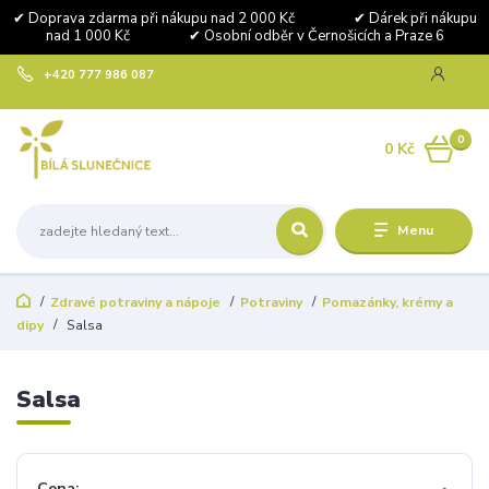
✔ Doprava zdarma při nákupu nad 2 000 Kč ✔ Dárek při nákupu
nad 1 000 Kč ✔ Osobní odběr v Černošicích a Praze 6
+420 777 986 087
0
0 Kč
Menu
Zdravé potraviny a nápoje
Potraviny
Pomazánky, krémy a
dipy
Salsa
Salsa
Cena: