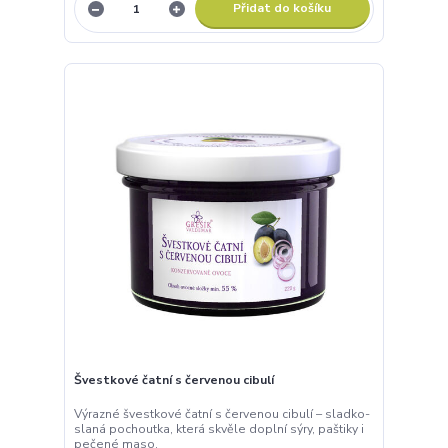
Přidat do košíku
Švestkové čatní s červenou cibulí
Výrazné švestkové čatní s červenou cibulí – sladko-
slaná pochoutka, která skvěle doplní sýry, paštiky i
pečené maso.