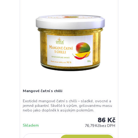
Mangové čatní s chilli
Exotické mangové čatní s chilli – sladké, ovocné a
jemně pikantní. Skvělé k sýrům, grilovanému masu
nebo jako doplněk k asijským pokrmům.
86 Kč
Skladem
76,79 Kč
bez DPH