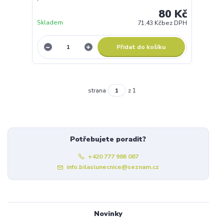
80 Kč
Skladem
71,43 Kč
bez DPH
Přidat do košíku
strana
z 1
Potřebujete poradit?
+420 777 986 087
info.bilaslunecnice@seznam.cz
Novinky