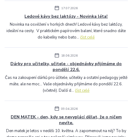
17.07.2026
Ledové kávy bez laktózy - Novinka léta!
Novinka na osvěžení v horkých dnech! Ledové kávy bez laktózy,
ideální na cesty. V praktickém papírovém balení, které snadno dáte
do kabelky nebo bato...
číst celé
18.06.2026
Dárky pro učitelky, učitele - objednávky přijímáme do
pondělí 22.6.
Čas na zakoupení dárků pro účitele, učitelky a ostatní pedagogy ještě
máte, ale ne moc... Vaše objednávky přijímáme do pondělí 22.6.
(včetně). Další d...
číst celé
09.04.2026
DEN MATEK - den, kdy se nevyplácí dělat, že o ničem
nevíte.
Den matek je letos v neděli 10. května. A zapomenout na něj? To by