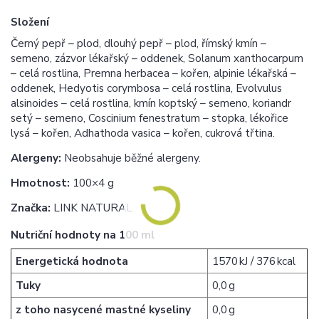
Složení
Černý pepř – plod, dlouhý pepř – plod, římský kmín –
semeno, zázvor lékařský – oddenek, Solanum xanthocarpum
– celá rostlina, Premna herbacea – kořen, alpinie lékařská –
oddenek, Hedyotis corymbosa – celá rostlina, Evolvulus
alsinoides – celá rostlina, kmín koptský – semeno, koriandr
setý – semeno, Coscinium fenestratum – stopka, lékořice
lysá – kořen, Adhathoda vasica – kořen, cukrová třtina.
Alergeny:
Neobsahuje běžné alergeny.
Hmotnost:
100×4 g
Značka:
LINK NATURAL
Nutriční hodnoty na 100 ml
Energetická hodnota
1570 kJ / 376 kcal
Tuky
0,0 g
z toho nasycené mastné kyseliny
0,0 g