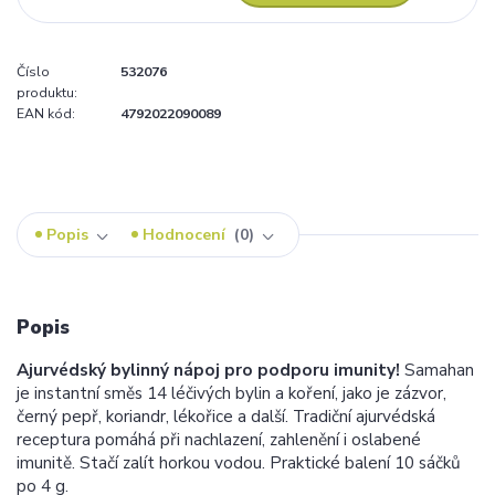
Číslo
532076
produktu:
EAN kód:
4792022090089
Popis
Hodnocení
0
Popis
Ajurvédský bylinný nápoj pro podporu imunity!
Samahan
je instantní směs 14 léčivých bylin a koření, jako je zázvor,
černý pepř, koriandr, lékořice a další. Tradiční ajurvédská
receptura pomáhá při nachlazení, zahlenění i oslabené
imunitě. Stačí zalít horkou vodou. Praktické balení 10 sáčků
po 4 g.