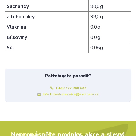
Sacharidy
98,0 g
z toho cukry
98,0 g
Vláknina
0,0 g
Bílkoviny
0,0 g
Sůl
0,08 g
Potřebujete poradit?
+420 777 986 087
info.bilaslunecnice@seznam.cz
Nepropásněte novinky, akce a slevy!