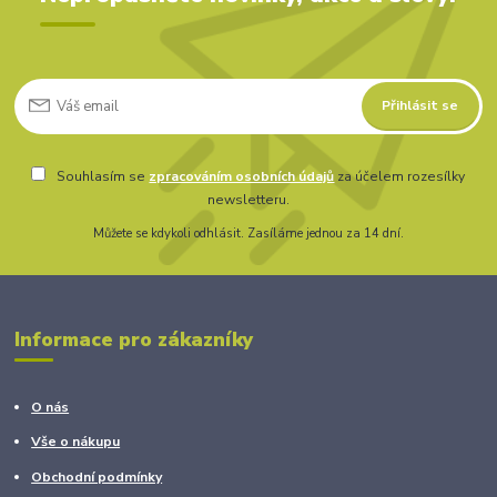
Přihlásit se
Souhlasím se
zpracováním osobních údajů
za účelem rozesílky
newsletteru.
Můžete se kdykoli odhlásit. Zasíláme jednou za 14 dní.
Informace pro zákazníky
O nás
Vše o nákupu
Obchodní podmínky