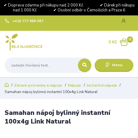
✔ Doprava zdarma při nákupu nad 2 000 Kč ✔ Dárek při nákupu
nad 1 000 Kč ✔ Osobní odběr v Černošicích a Praze 6
+420 777 986 087
0
0 Kč
Menu
Zdravé potraviny a nápoje
Nápoje
Instantní nápoje
Samahan nápoj bylinný instantní 100x4g Link Natural
Samahan nápoj bylinný instantní
100x4g Link Natural