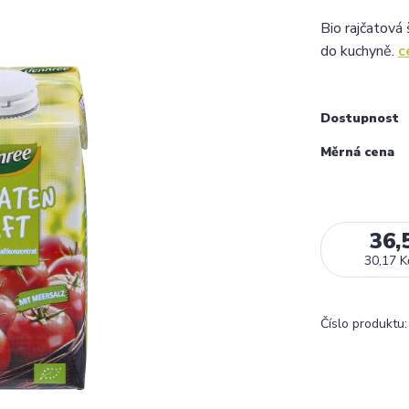
Bio rajčatová 
do kuchyně.
c
Dostupnost
Měrná cena
36,
30,17 K
Číslo produktu: