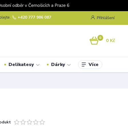
odběr v Černošicích a Praze 6
olejte.
+420 777 986 087
Přihlášení
0
0 Kč
Více
Delikatesy
Dárky
odukt