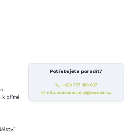
Potřebujete poradit?
+420 777 986 087
ho
info.bilaslunecnice@seznam.cz
á k přímé
ělství