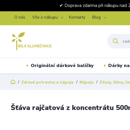
✔ Doprava zdarma při nákupu 
O nás
Vše o nákupu
Kontakty
Blog
Originální dárkové balíčky
Dárky na 
Zdravé potraviny a nápoje
Nápoje
Džusy, šťávy, l
Šťáva rajčatová z koncentrátu 50