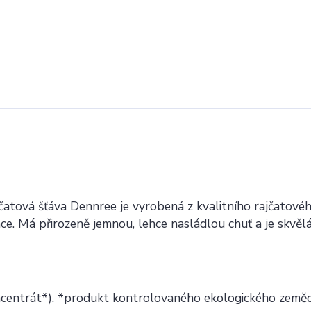
čatová šťáva Dennree je vyrobená z kvalitního rajčatové
e. Má přirozeně jemnou, lehce nasládlou chuť a je skvěl
oncentrát*). *produkt kontrolovaného ekologického zeměd