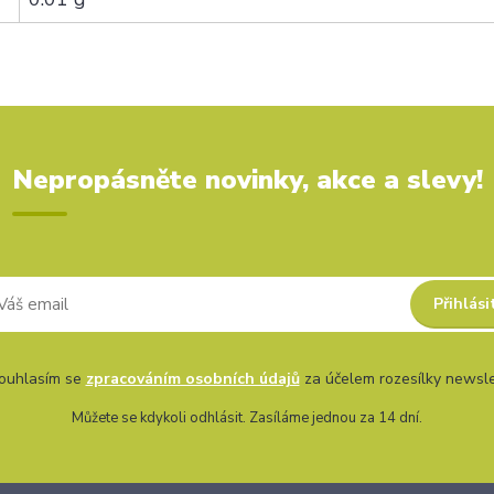
Nepropásněte novinky, akce a slevy!
Přihlási
uhlasím se
zpracováním osobních údajů
za účelem rozesílky newsle
Můžete se kdykoli odhlásit. Zasíláme jednou za 14 dní.