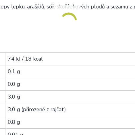
y lepku, arašídů, sóji, skořápkových plodů a sezamu z 
74 kJ / 18 kcal
0.1 g
0.0 g
3.0 g
3.0 g (přirozeně z rajčat)
0.8 g
0.01 g