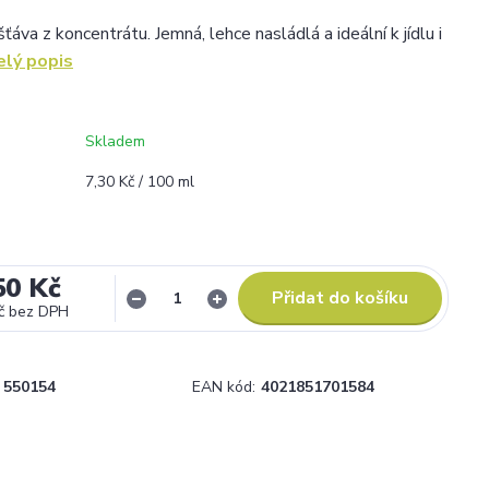
šťáva z koncentrátu. Jemná, lehce nasládlá a ideální k jídlu i
elý popis
Skladem
7,30 Kč / 100 ml
50 Kč
Přidat do košíku
č
bez DPH
550154
EAN kód:
4021851701584