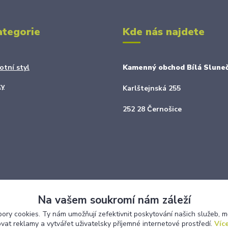
ategorie
Kde nás najdete
otní styl
Kamenný obchod Bílá Sluneč
ky
Karlštejnská 255
252 28 Černošice
Na vašem soukromí nám záleží
ry cookies. Ty nám umožňují zefektivnit poskytování našich služeb, m
ovat reklamy a vytvářet uživatelsky příjemné internetové prostředí.
Více