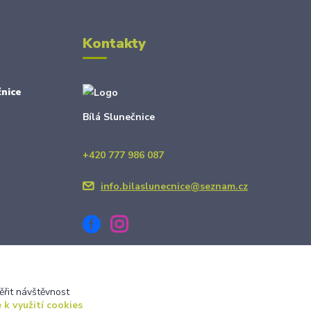
Kontakty
nice
Bílá Slunečnice
+420 777 986 087
info.bilaslunecnice@seznam.cz
ěřit návštěvnost
 k využití cookies