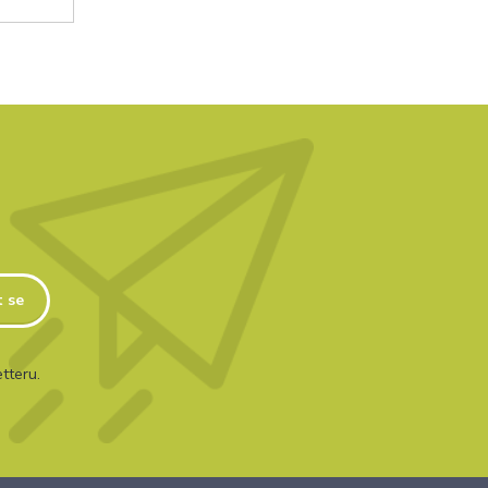
t se
tteru.