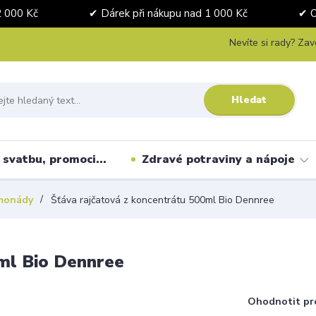
nad 2 000 Kč ✔ Dárek při nákupu nad 1 000 Kč ✔ Osobní 
Nevíte si rady? Zav
Hledat
svatbu, promoci...
Zdravé potraviny a nápoje
imonády
Šťáva rajčatová z koncentrátu 500ml Bio Dennree
0ml Bio Dennree
Ohodnotit pr