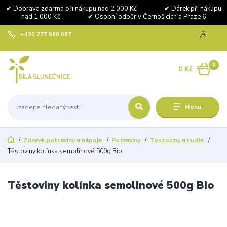
✔ Doprava zdarma při nákupu nad 2 000 Kč ✔ Dárek při nákupu
nad 1 000 Kč ✔ Osobní odběr v Černošicích a Praze 6
+420 777 986 087
0
0 Kč
Menu
Zdravé potraviny a nápoje
Potraviny
Těstoviny a nudle
Těstoviny kolínka semolinové 500g Bio
Těstoviny kolínka semolinové 500g Bio