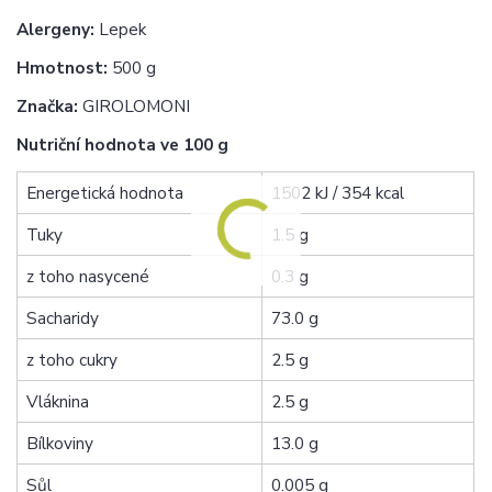
Alergeny:
Lepek
Hmotnost:
500 g
Značka:
GIROLOMONI
Nutriční hodnota ve 100 g
Energetická hodnota
1502 kJ / 354 kcal
Tuky
1.5 g
z toho nasycené
0.3 g
Sacharidy
73.0 g
z toho cukry
2.5 g
Vláknina
2.5 g
Bílkoviny
13.0 g
Sůl
0.005 g