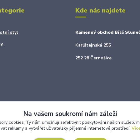
ategorie
Kde nás najdete
otní styl
Kamenný obchod Bílá Sluneč
ky
Karlštejnská 255
252 28 Černošice
Na vašem soukromí nám záleží
ry cookies. Ty nám umožňují zefektivnit poskytování našich služeb, m
ovat reklamy a vytvářet uživatelsky příjemné internetové prostředí.
Více
Upravit sběr cookies.