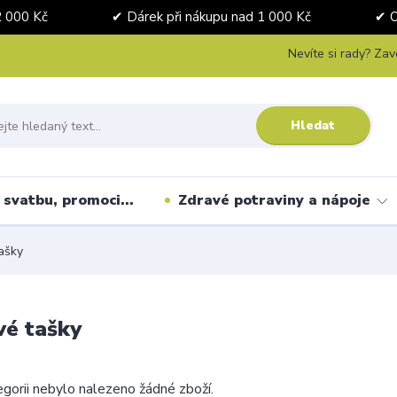
nad 2 000 Kč ✔ Dárek při nákupu nad 1 000 Kč ✔ Osobní 
Nevíte si rady? Zav
Hledat
svatbu, promoci...
Zdravé potraviny a nápoje
ašky
vé tašky
gorii nebylo nalezeno žádné zboží.