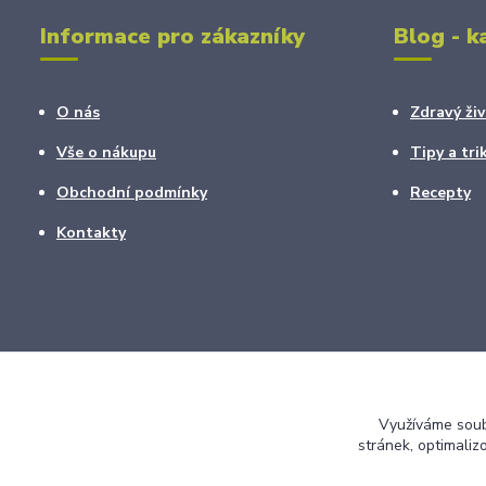
Informace pro zákazníky
Blog - k
O nás
Zdravý živ
Vše o nákupu
Tipy a tri
Obchodní podmínky
Recepty
Kontakty
Využíváme soubo
stránek, optimaliz