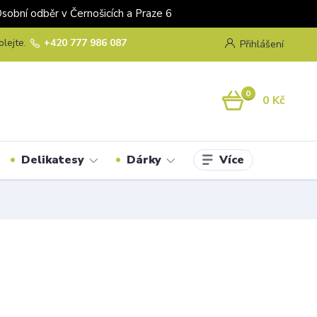
odběr v Černošicích a Praze 6
olejte.
+420 777 986 087
Přihlášení
0
0 Kč
Více
Delikatesy
Dárky