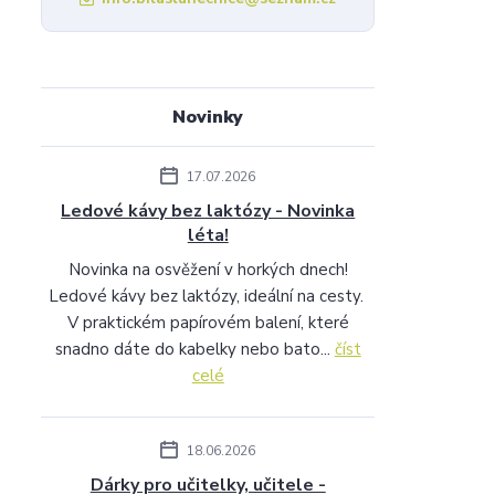
Novinky
17.07.2026
Ledové kávy bez laktózy - Novinka
léta!
Novinka na osvěžení v horkých dnech!
Ledové kávy bez laktózy, ideální na cesty.
V praktickém papírovém balení, které
snadno dáte do kabelky nebo bato...
číst
celé
18.06.2026
Dárky pro učitelky, učitele -