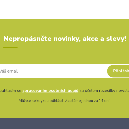
Nepropásněte novinky, akce a slevy!
Přihlási
uhlasím se
zpracováním osobních údajů
za účelem rozesílky newsle
Můžete se kdykoli odhlásit. Zasíláme jednou za 14 dní.