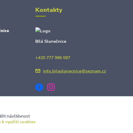
Kontakty
nice
Bílá Slunečnice
+420 777 986 087
info.bilaslunecnice@seznam.cz
ěřit návštěvnost
 k využití cookies