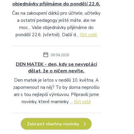
objednávky přijímáme do pondělí 22.6.
Čas na zakoupení dárků pro účitele, učitelky
a ostatní pedagogy ještě máte, ale ne
moc... Vaše objednávky přijímáme do
pondělí 22.6. (včetně). Další d...
číst celé
09.04.2026
DEN MATEK - den, kdy se nevyplácí
dělat, že o ničem nevíte.
Den matek je letos v neděli 10. května. A
zapomenout na něj? To by doma neprošlo
ani s tou nejlepší výmluvou. Připravili jsme
novinky, které maminky ...
číst celé
Zobrazit všechny novinky