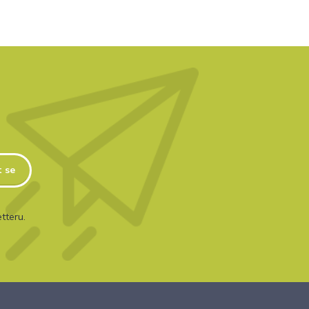
t se
tteru.