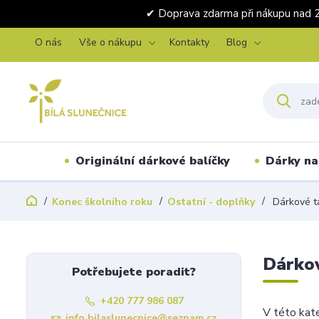
✔ Doprava zdarma při nákupu 
O nás
Vše o nákupu
Kontakty
Blog
Originální dárkové balíčky
Dárky na 
Konec školního roku
Ostatní - doplňky
Dárkové t
Dárko
Potřebujete poradit?
+420 777 986 087
V této kate
info.bilaslunecnice@seznam.cz